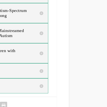
utism-Spectrum
Kong
 Mainstreamed
 Autism
ren with
g