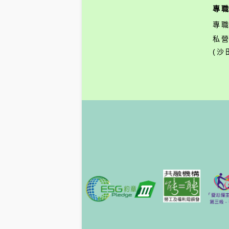
專
專
私
(沙