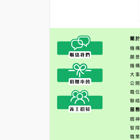
關
機
願
機
大
公
職
聯
服
精
智
職