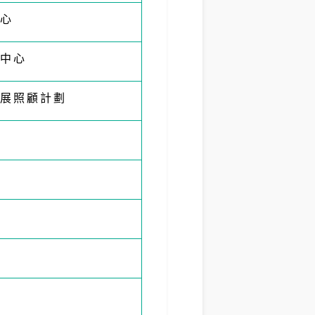
心
中心
展照顧計劃