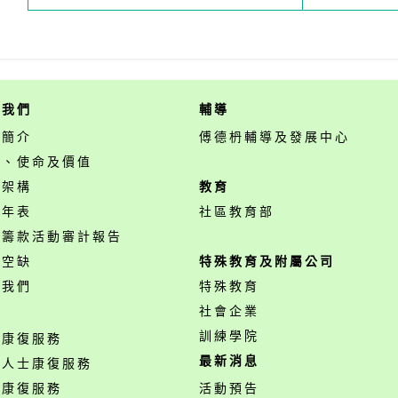
於我們
輔導
構簡介
傅德枬輔導及發展中心
景、使命及價值
構架構
教育
事年表
社區教育部
開籌款活動審計報告
位空缺
特殊教育及附屬公司
絡我們
特殊教育
務
社會企業
訓練學院
神康復服務
最新消息
障人士康復服務
業康復服務
活動預告