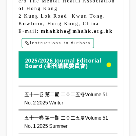
c/o The Mental Health Association
of Hong Kong
2 Kung Lok Road, Kwun Tong,
Kowloon, Hong Kong, China
E-mail:
mhahkho@mhahk.org.hk
Instructions to Authors
2025/2026 Journal Editorial
Board (期刊編輯委員會)
五十一卷 第二期 二０二五冬Volume 51
No. 2 2025 Winter
五十一卷 第一期 二０二五夏Volume 51
No. 1 2025 Summer