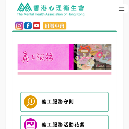
T
義工服務
守則

義工服務
活動花絮