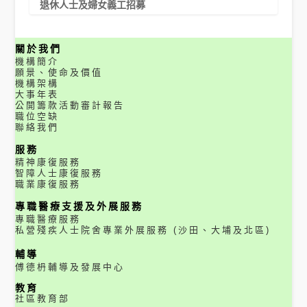
退休人士及婦女義工招募
關於我們
機構簡介
願景、使命及價值
機構架構
大事年表
公開籌款活動審計報告
職位空缺
聯絡我們
服務
精神康復服務
智障人士康復服務
職業康復服務
專職醫療支援及外展服務
專職醫療服務
私營殘疾人士院舍專業外展服務 (沙田、大埔及北區)
輔導
傅德枬輔導及發展中心
教育
社區教育部