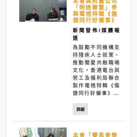
本會與附屬公司
「明途聯繫」參
與電視特輯《傷
健同行好僱事》
新聞發佈/媒體報
道
為鼓勵不同機構支
持殘疾人士就業，
推動關愛共融職場
文化，香港電台與
勞工及福利局聯合
製作電視特輯《傷
健同行好僱事》…
詳細
本會「賽馬會樂