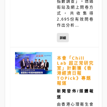
指數調查」。透過
街站及網上問卷方
式，共收集得
2,695份有效問卷
作出分析…
詳細
本會「Chill
Lab 超正常研究
室」計劃獲《香
港經濟日報
TOPick》專題
報道
新聞發佈/媒體報
道
由香港心理衞生會