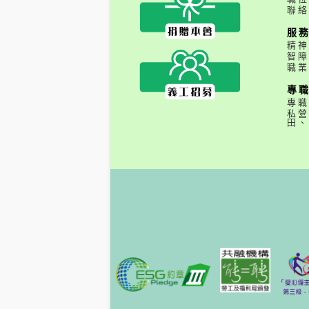
聯絡
服
精神
智障
職業
專
專職
私營
田、