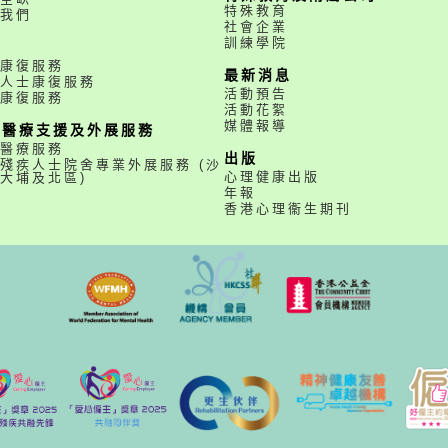
特殊教育
我們
社會企業
訓練學院
務
康復服務
最新消息
人士康復服務
活動預告
康復服務
活動花絮
媒體報導
職醫療支援及外展服務
醫療服務
出版
殘疾人士院舍專業外展服務 (沙
心理健康出版
大埔及北區)
年報
香港心理衞生期刊