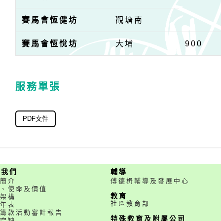
賽馬會恆健坊
觀塘南
賽馬會恆悅坊
大埔
900
服務單張
PDF文件
於我們
輔導
簡介
傅德枬輔導及發展中心
、使命及價值
教育
架構
社區教育部
年表
籌款活動審計報告
特殊教育及附屬公司
空缺