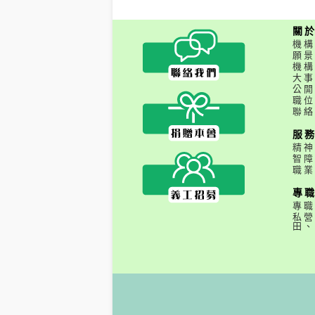
關
機構
願景
機構
大事
公開
職位
聯絡
服
精神
智障
職業
專
專職
私營
田、