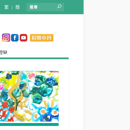
繁
|
簡
空缺