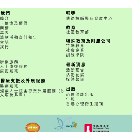
於我們
輔導
簡介
傅德枬輔導及發展中心
、使命及價值
教育
架構
社區教育部
年表
籌款活動審計報告
特殊教育及附屬公司
空缺
特殊教育
我們
社會企業
訓練學院
務
康復服務
最新消息
人士康復服務
活動預告
康復服務
活動花絮
媒體報導
職醫療支援及外展服務
醫療服務
出版
殘疾人士院舍專業外展服務 (沙
心理健康出版
大埔及北區)
年報
香港心理衞生期刊