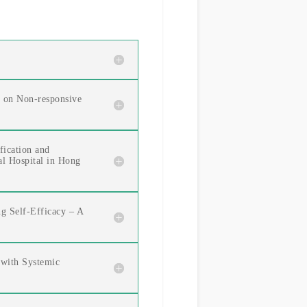
t on Non-responsive
fication and
al Hospital in Hong
g Self-Efficacy – A
 with Systemic