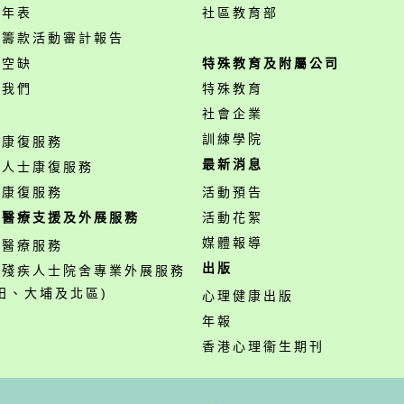
事年表
社區教育部
開籌款活動審計報告
位空缺
特殊教育及附屬公司
絡我們
特殊教育
務
社會企業
訓練學院
神康復服務
最新消息
障人士康復服務
業康復服務
活動預告
職醫療支援及外展服務
活動花絮
媒體報導
職醫療服務
出版
營殘疾人士院舍專業外展服務
田、大埔及北區)
心理健康出版
年報
香港心理衞生期刊