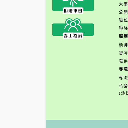
大
公
職
聯
服
精
智
職
專
專
私
(沙