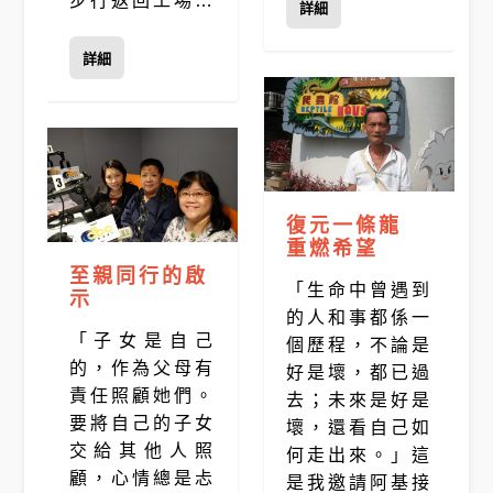
步行返回工場…
詳細
詳細
復元一條龍
重燃希望
至親同行的啟
「生命中曾遇到
示
的人和事都係一
「子女是自己
個歷程，不論是
的，作為父母有
好是壞，都已過
責任照顧她們。
去；未來是好是
要將自己的子女
壞，還看自己如
交給其他人照
何走出來。」這
顧，心情總是忐
是我邀請阿基接