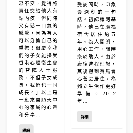
忑不安，覺得將
受訪問時，印象
責任交給他人有
最深刻的一句
點內疚，但同時
話。初認識阿基
又有鬆一口氣的
時，他已在廣福
感覺，因為有人
宿舍居住約五
可以分擔自己的
年。為人開朗，
重擔！很慶幸我
用心工作，閒時
們的子女能接受
樂於助人。由於
香港心理衞生會
康復進程理想，
的智障人士服
其後搬到賽馬會
務，不但子女成
心薈庭居住，為
長，我們也一同
獨立生活作更好
成長。」以上是
準備。2012
一班來自順天中
年…
心的家屬的心聲
和分享…
詳細
詳細