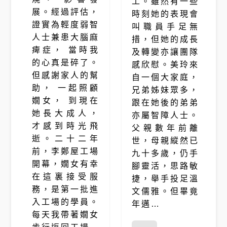
工。雖然有一些
展。經過評估，
時刻她的表現會
證實為輕度弱智
叫職員手足無
人士兼患大腦麻
措，但她的成長
痺症， 當時我
及轉變亦讓團隊
的心真是碎了。
感欣慰。美玲來
但感謝家人的幫
自一個大家庭，
助， 一起照顧
兄弟姊妹眾多，
嫺女， 到現在
跟在她後的弟弟
她長大成人，
亦屬智障人士。
才感到時光飛
父親數年前離
逝。二十二年
世，母親縱然已
前，李鄭屋工場
九十多歲，仍手
開幕，嫺女有幸
腳靈活，思路敏
在這裏接受服
捷，舉手投足溫
務，是第一批進
文儒雅。但畢竟
入工場的學員。
年邁…
每天我帶著嫺女