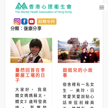
分類：復康分享
驀然回首在李
甜姐兒的小故
鄭屋工場的日
事
子
宿舍裡有一名女
大家好， 我是
生 － 美玲，日
嫺女媽媽蘇太。
常愛笑愛說貼心
嫺女3 歲時發高
話來逗前線員
燒， 影響發