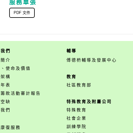
服務單張
PDF 文件
於我們
輔導
構簡介
傅德枬輔導及發展中心
景、使命及價值
構架構
教育
事年表
社區教育部
開籌款活動審計報告
位空缺
特殊教育及附屬公司
絡我們
特殊教育
務
社會企業
訓練學院
神康復服務