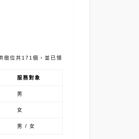
供宿位共171個，並已領
服務對象
男
女
男 / 女