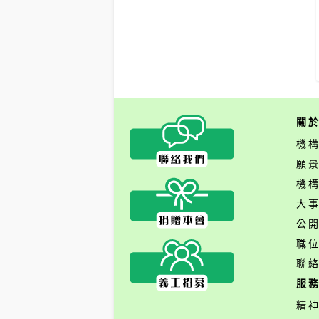
關
機
願
機
大
公
職
聯
服
精