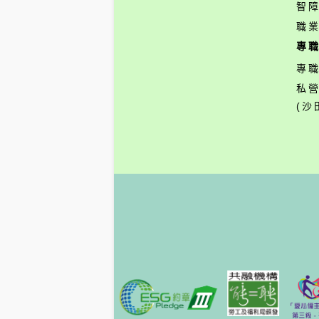
智
職
專
專
私
(沙