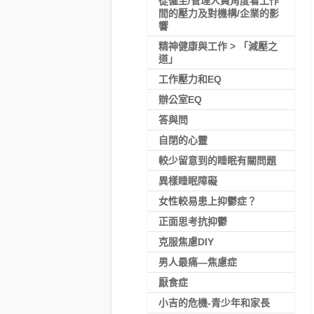
從僱主/管理人員角度看工作
間的壓力及對機構/企業的影
響
精神健康與工作 > 「減壓之
道」
工作壓力和EQ
辦公室EQ
答與問
自閉的心靈
較少留意到的睡眠有關問題
異樣睡眠障礙
女性較易患上抑鬱症？
正面思考抗抑鬱
克服焦慮DIY
男人最痛—焦慮症
厭食症
小吉的危機-青少年和家長