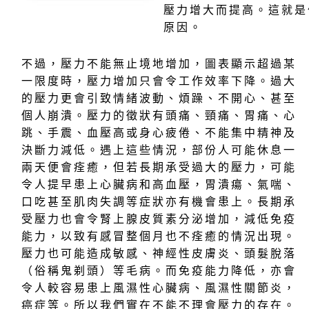
壓力增大而提高。這就是
原因。
不過，壓力不能無止境地增加，圖表顯示超過某
一限度時，壓力增加只會令工作效率下降。過大
的壓力更會引致情緒波動、煩躁、不開心、甚至
個人崩潰。壓力的徵狀有頭痛、頸痛、胃痛、心
跳、手震、血壓高或身心疲倦、不能集中精神及
決斷力減低。遇上這些情況，部份人可能休息一
兩天便會痊癒，但若長期承受過大的壓力，可能
令人提早患上心臟病和高血壓，胃潰瘍、氣喘、
口吃甚至肌肉失調等症狀亦有機會患上。長期承
受壓力也會令腎上腺皮質素分泌增加，減低免疫
能力，以致有感冒整個月也不痊癒的情況出現。
壓力也可能造成敏感、神經性皮膚炎、頭髮脫落
（俗稱鬼剃頭）等毛病。而免疫能力降低，亦會
令人較容易患上風濕性心臟病、風濕性關節炎，
癌症等。所以我們實在不能不理會壓力的存在。