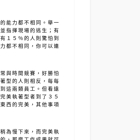
力的能力都不相同。舉一
定並指揮現場的逃生；有
但有１５％的人則驚怕到
能力都不相同，你可以連
人常與時間競賽，好勝怕
執著型的人則相反，每每
請到這兩類員工。但看遠
而完美執著型者到了３５
樣東西的完美，其他事項
者稍為慢下來，而完美執
目的，那麼工作成果就可