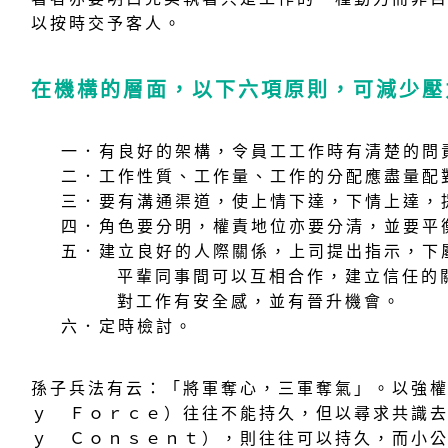
以按時交予客人。
在機構的層面，以下六項原則，可減少壓
一．有良好的架構，令員工工作時有清楚的問
二．工作性質、工作量、工作的分配應盡量配
三．要有溝通渠道，使上情下達，下情上達，
四．角色要分明，權責地位亦要分清，並要平
五．建立良好的人際關係，上司提出指示，下
平輩同事間可以互相合作，建立信任的
對工作有安全感，並有晉升機會。
六．定時檢討。
孫子兵法有云：「將軍奪心，三軍奪氣」。以強
ｙ Ｆｏｒｃｅ）往往不能持久，但以尋求共識
ｙ Ｃｏｎｓｅｎｔ），則往往可以持久，而小