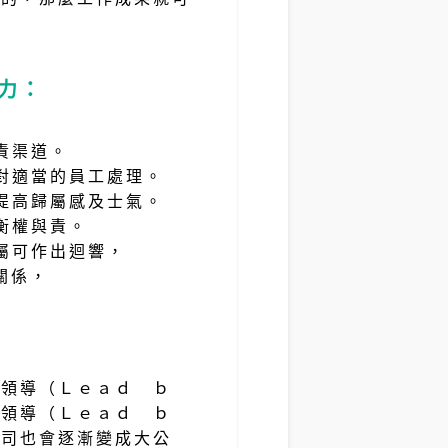
力
：
責渠道。
對適當的員工處理。
提高歸屬感及士氣。
衡權與責。
屬可作出迴響，
關係，
權領導（Ｌｅａｄ ｂ
去領導（Ｌｅａｄ ｂ
公司也會逐漸變成大公