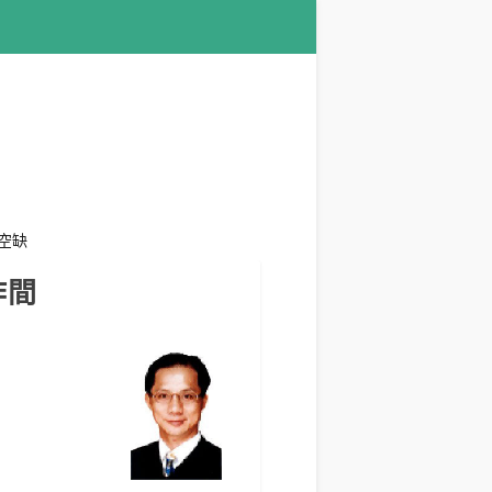
空缺
作間