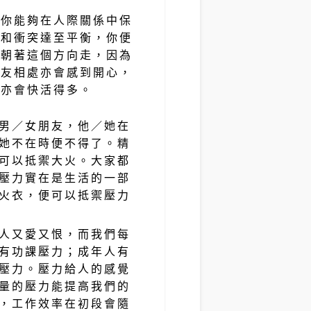
如你能夠在人際關係中保
念和衝突達至平衡，你便
要朝著這個方向走，因為
朋友相處亦會感到開心，
時亦會快活得多。
男／女朋友，他／她在
她不在時便不得了。精
可以抵禦大火。大家都
壓力實在是生活的一部
火衣，便可以抵禦壓力
人又愛又恨，而我們每
有功課壓力；成年人有
壓力。壓力給人的感覺
量的壓力能提高我們的
，工作效率在初段會隨