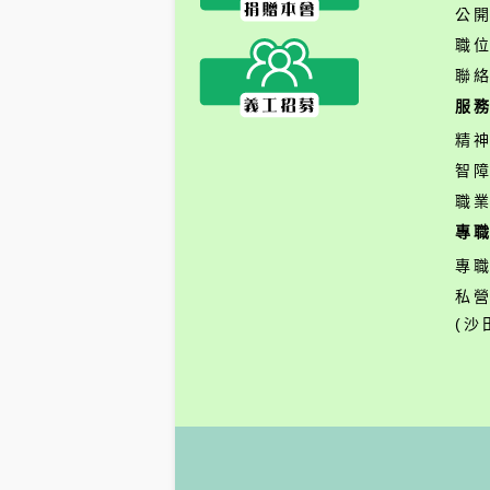
公
職
聯
服
精
智
職
專
專
私
(沙