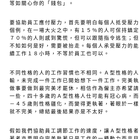
等如關心你的「錢包」。
要協助員工應付壓力，首先要明白每個人抵受壓
個例，在一場大火之中，有１５％的人可保持鎮
７０％的人則感到驚慌，但可以跟隨指令逃生；
不知如何是好，需要被抬走。每個人承受壓力的
續工作１８小時，不等於員工也可以。
不同性格的人的工作習慣也不相同。Ａ型性格的
輸，未完成一件工作已開始想下一件工作。完美
做事要做到最完美才罷休，相信作為僱主亦希望
一些，四十多歲的Ａ型性格人仕可能有冠心病，
－４５歲則性格疆化，而變得更執著，著眼於一
就不完美，總結最後結果亦是不太好。
假如我們協助員工調節工作的速度，讓Ａ型性格
著者亦要明白完美執著只是工作的一種動力而非