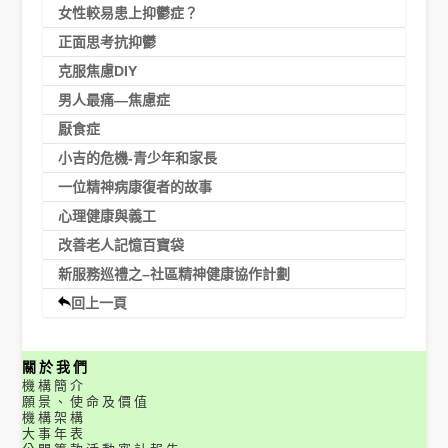
女性較易患上抑鬱症？
正面思考抗抑鬱
克服焦慮DIY
男人最痛—焦慮症
厭食症
小吉的危機-青少年和家長
一位精神病康復者的故事
心理健康與義工
改善老人記憶百寶袋
新服務巡禮之–社區精神健康協作計劃
回上一頁
關於我們
機構簡介
願景、使命及價值
機構架構
大事年表