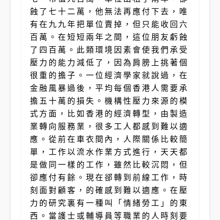
蝕了七十二萬，他無法再應付下去，唯
有在九九年把單位賣掉，但只能收回六
百萬。在短短兩年之間，這位朋友虧蝕
了四百萬。此類環境因素會使我們承受
壓力的能力減低了，因為肩膀上挑著個
很重的擔子。一位經濟學家就說過，在
金融風暴過後，平均每個香港人需要承
擔五十萬的損失。機構性壓力來源的模
式方面，比如香港的經濟轉型，由製造
業轉向服務業，很多工人都感到難以適
應。從前在車衣間內，人際關係比較簡
單，工作以流水作業方式進行，天天都
是做同一樣的工作，雖然比較沉悶，但
卻應付有餘。現在郤轉到前線工作，時
刻面對顧客，的確感到難以適應。在壓
力的研究裏有一種叫「情緒勞工」的東
西。當護士或輔導員等職業的人時刻要