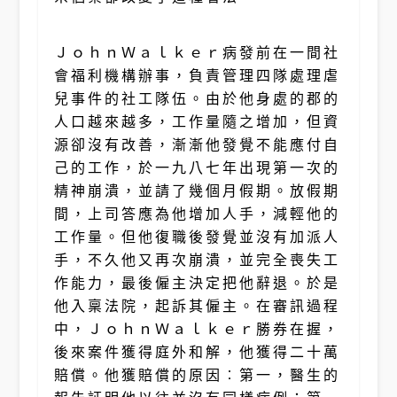
ＪｏｈｎＷａｌｋｅｒ病發前在一間社
會福利機構辦事，負責管理四隊處理虐
兒事件的社工隊伍。由於他身處的郡的
人口越來越多，工作量隨之增加，但資
源卻沒有改善，漸漸他發覺不能應付自
己的工作，於一九八七年出現第一次的
精神崩潰，並請了幾個月假期。放假期
間，上司答應為他增加人手，減輕他的
工作量。但他復職後發覺並沒有加派人
手，不久他又再次崩潰，並完全喪失工
作能力，最後僱主決定把他辭退。於是
他入稟法院，起訴其僱主。在審訊過程
中，ＪｏｈｎＷａｌｋｅｒ勝券在握，
後來案件獲得庭外和解，他獲得二十萬
賠償。他獲賠償的原因︰第一，醫生的