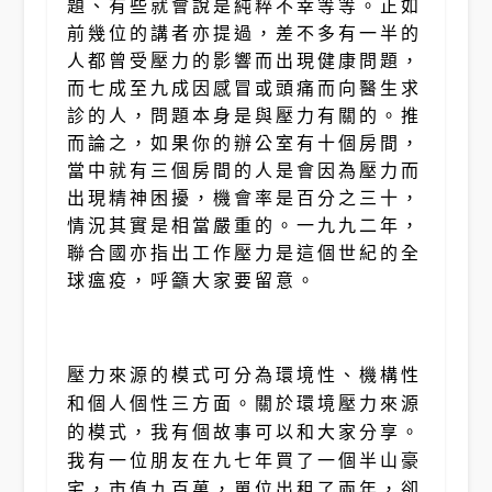
題、有些就會說是純粹不幸等等。正如
前幾位的講者亦提過，差不多有一半的
人都曾受壓力的影響而出現健康問題，
而七成至九成因感冒或頭痛而向醫生求
診的人，問題本身是與壓力有關的。推
而論之，如果你的辦公室有十個房間，
當中就有三個房間的人是會因為壓力而
出現精神困擾，機會率是百分之三十，
情況其實是相當嚴重的。一九九二年，
聯合國亦指出工作壓力是這個世紀的全
球瘟疫，呼籲大家要留意。
壓力來源的模式可分為環境性、機構性
和個人個性三方面。關於環境壓力來源
的模式，我有個故事可以和大家分享。
我有一位朋友在九七年買了一個半山豪
宅，市值九百萬，單位出租了兩年，卻