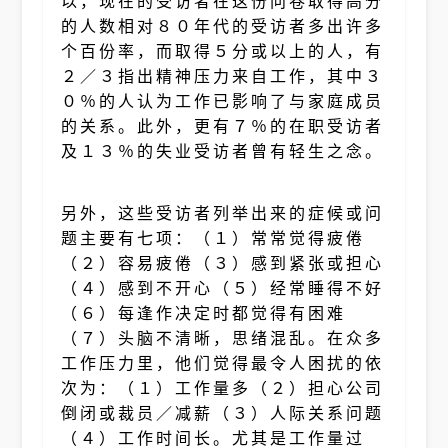
以，现在的受访者在这份问卷取得高分
的人数相对８０年代的受访者多出许多
个百份率，而取得５分或以上的人，有
２／３指出精神压力来自工作，其中３
０％的人认为工作已影响了与家庭成员
的关系。此外，更有７％的在职受访者
及１３％的失业受访者曾有轻生之念。
另外，这些受访者列举出来的症候或问
题主要有七项：（１）常常觉得疲倦
（２）容易疲倦（３）感到紧张或担心
（４）感到不开心（５）经常睡得不好
（６）每逢作决定时都觉得有困难
（７）头脑不清晰，思绪混乱。在众多
工作压力里，他们觉得最令人困扰的依
次为：（１）工作量多（２）担心公司
倒闭或裁员／减薪（３）人际关系问题
（４）工作时间长。尤其是工作量过