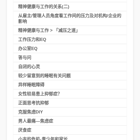
精神健康与工作的关系(二)
从雇主/管理人员角度看工作间的压力及对机构/企业的
影响
精神健康与工作 > 「减压之道」
工作压力和EQ
办公室EQ
答与问
自闭的心灵
较少留意到的睡眠有关问题
异样睡眠障碍
女性较易患上抑郁症？
正面思考抗抑郁
克服焦虑DIY
男人最痛—焦虑症
厌食症
小吉的危机-青少年和家长