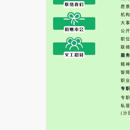
愿
机
大
公
职
联
服
精
智
职
专
专
私
(沙