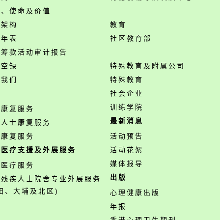
景、使命及价值
构架构
教育
事年表
社区教育部
开筹款活动审计报告
位空缺
特殊教育及附属公司
络我们
特殊教育
务
社会企业
训练学院
神康复服务
最新消息
障人士康复服务
业康复服务
活动预告
职医疗支援及外展服务
活动花絮
媒体报导
职医疗服务
出版
营残疾人士院舍专业外展服务
田、大埔及北区)
心理健康出版
年报