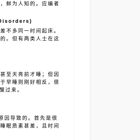
怪，鲜为人知的。应编者
：
isorders)
也差不多同一时间起床。
来的。但有两类人士在这
夜甚至天亮前才睡；但因
至于早睡则刚好相反，很
故醒过来。
等原因导致的。首先是很
，睡眠质素甚差，且时间