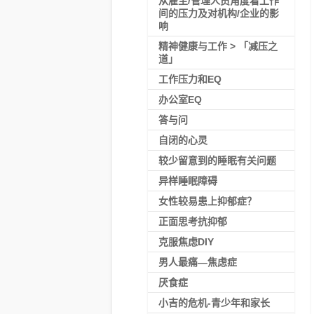
从雇主/管理人员角度看工作
间的压力及对机构/企业的影
响
精神健康与工作 > 「减压之
道」
工作压力和EQ
办公室EQ
答与问
自闭的心灵
较少留意到的睡眠有关问题
异样睡眠障碍
女性较易患上抑郁症？
正面思考抗抑郁
克服焦虑DIY
男人最痛—焦虑症
厌食症
小吉的危机-青少年和家长