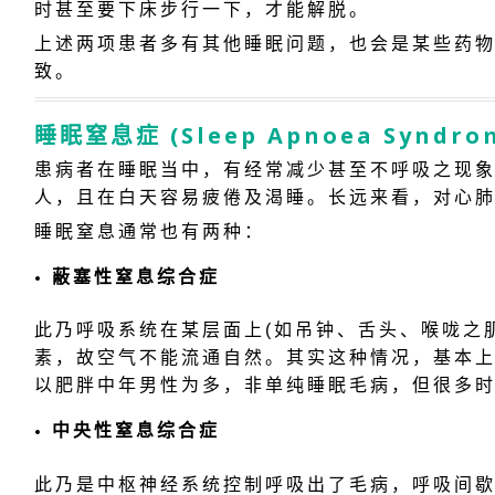
时甚至要下床步行一下，才能解脱。
上述两项患者多有其他睡眠问题，也会是某些药物
致。
睡眠窒息症 (Sleep Apnoea Syndro
患病者在睡眠当中，有经常减少甚至不呼吸之现
人，且在白天容易疲倦及渴睡。长远来看，对心
睡眠窒息通常也有两种：
蔽塞性窒息综合症
此乃呼吸系统在某层面上(如吊钟、舌头、喉咙之
素，故空气不能流通自然。其实这种情况，基本
以肥胖中年男性为多，非单纯睡眠毛病，但很多
中央性窒息综合症
此乃是中枢神经系统控制呼吸出了毛病，呼吸间