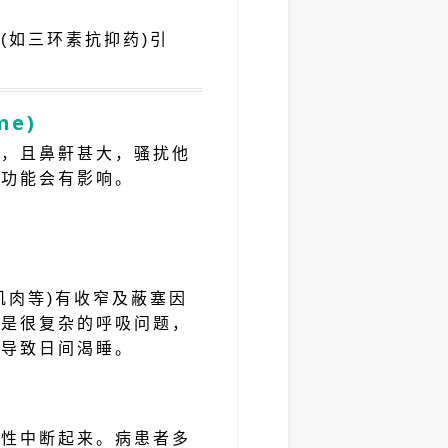
(如三环素抗抑药)引
me)
象，且鼻鼾甚大，骚扰他
肺功能会有影响。
肌肉等)有收窄及蔽塞因
上是很复杂的呼吸问题，
时导致日间渴睡。
歇性中断起来。病患者多