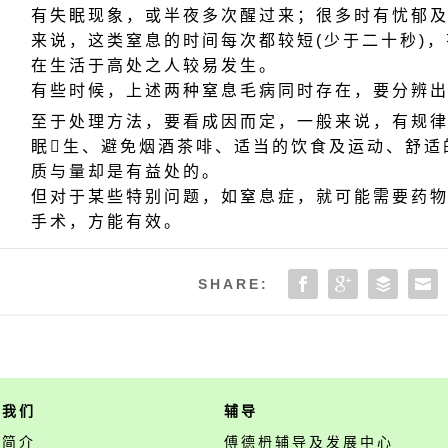
有失眠现象，或半夜多次醒过来；很多时有忧郁
来说，这类窒息的时间每次都较短(少于二十秒)
在生活于高处之人较易发生。
有些时候，上述两种窒息毛病同时存在，要分辨
至于处理方法，要看成因而定，一般来说，有规
眠生、避免烟酒茶啡、适当的饮食及运动、舒适
质与量却是有益处的。
但对于某些特别问题，如窒息症，就可能需要药
手术，方能有效。
SHARE:
于我们
辅导
构简介
傅德枬辅导及发展中心