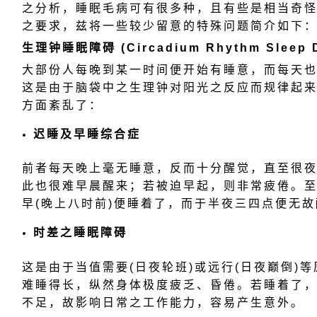
之分析，睡眠毛病可有很多种，且有些是相当奇
之要求，兹将一些较少留意的特殊问题简介如下
生理钟睡眠障碍 (Circadium Rhythm Sleep D
大部份人每晚到某一时间便开始有睡意，而每天
这是由于脑袋中之生理钟对阳光之反应而规律起
方面紊乱了：
迟睡及早睡综合症
前者每天晚上毫无睡意，反而十分醒觉，直至很
此也很难早晨醒来；若被迫早起，则非常疲倦。
早(晚上八时前)便睡着了，而于半夜三四点便无
时差之睡眠障碍
这是由于当值需要(日夜轮班)或远行(日夜巅倒)
难睡得长，纵然身体极度疲乏、昏倦。若睡着了
不足，故影响日常之工作能力，容易产生意外。