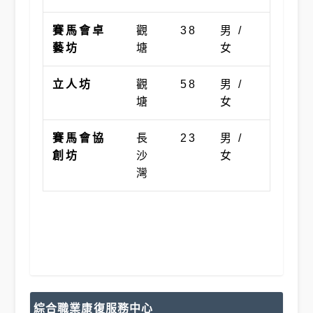
賽馬會卓
觀
38
男 /
藝坊
塘
女
立人坊
觀
58
男 /
塘
女
賽馬會協
長
23
男 /
創坊
沙
女
灣
綜合職業康復服務中心