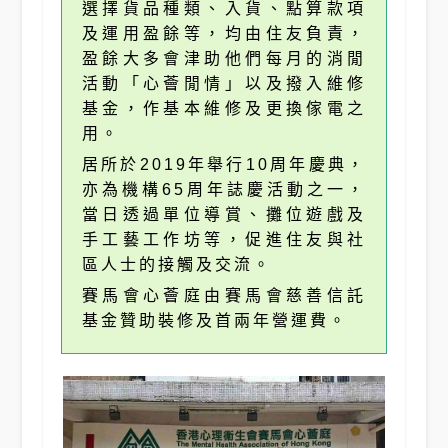
選擇貨品種類、入貨、點算款項
及運用盈餘等，均由住友負責，
盈餘大多會津助他們每月的消閒
活動「心薈閒情」以及撥入維修
基金，作基本維修及更換傢電之
用。
居所於2019年舉行10周年慶典，
亦為機構65周年誌慶活動之一，
當日透過單位導賞、攤位遊戲及
手工藝工作坊等，促進住友與社
區人士的接觸及交流。
賽馬會心薈庭由賽馬會慈善信託
基金贊助裝修及首兩年營運費。