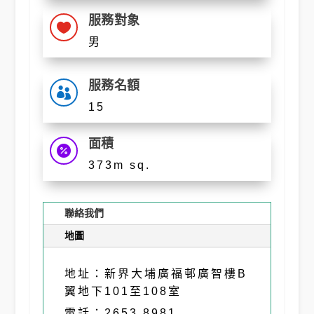
服務對象

男
服務名額

15
面積

373m sq.
聯絡我們
地圖
地址：新界大埔廣福邨廣智樓B
翼地下101至108室
電話：2653 8981