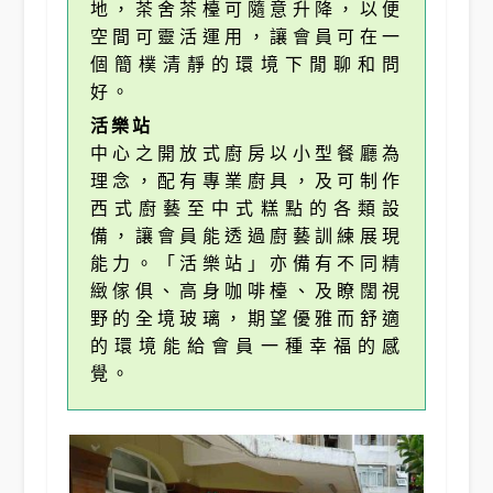
地，茶舍茶檯可隨意升降，以便
空間可靈活運用，讓會員可在一
個簡樸清靜的環境下閒聊和問
好。
活樂站
中心之開放式廚房以小型餐廳為
理念，配有專業廚具，及可制作
西式廚藝至中式糕點的各類設
備，讓會員能透過廚藝訓練展現
能力。「活樂站」亦備有不同精
緻傢俱、高身咖啡檯、及瞭闊視
野的全境玻璃，期望優雅而舒適
的環境能給會員一種幸福的感
覺。