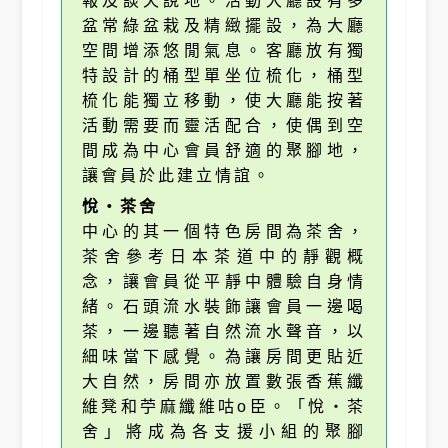
報及談天說地。活動大廳設有多
盆常綠盆栽及精緻擺設，為大廳
空間增添悠閒氣息。客廳放有獨
特設計的桶型單坐位梳化，桶型
梳化能獨立移動，使大廳能按著
活動需要而靈活配合，使偶到空
間成為中心會員舒適的聚腳地，
讓會員於此建立情誼。
悅‧茶舍
中心的其一個特色房間為茶舍，
茶舍參考日本茶道中的靜觀概
念，讓會員從平靜中體驗自身情
緒。石頭流水裝飾讓會員一邊喝
茶，一邊聽著自然流水聲音，以
細味當下感覺。為讓房間更貼近
大自然，房間亦放置數張香蕉纖
維凳和苧麻纖維咕o臣。「悅‧茶
舍」將成為各支援小組的聚腳