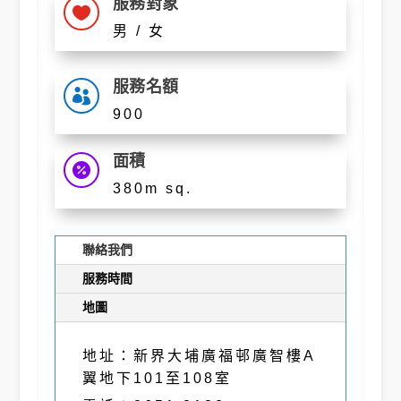
服務對象

男 / 女
服務名額

900
面積

380m sq.
聯絡我們
服務時間
地圖
地址：新界大埔廣福邨廣智樓A
翼地下101至108室