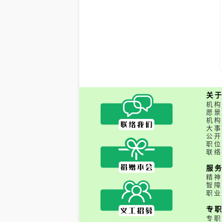
关
机构
愿景
机构
大事
公开
职位
联络
服
精神
智障
职业
专
专职