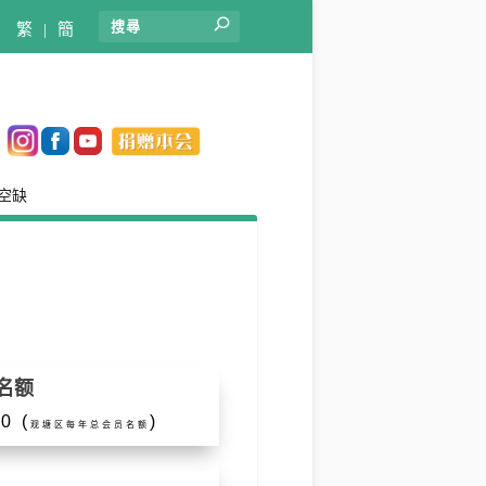
繁
|
簡
空缺
名额
0 (
)
观塘区每年总会员名额