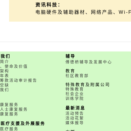
资讯科技：
电脑硬件及辅助器材、网络产品、Wi-F
于我们
辅导
简介
傅德枬辅导及发展中心
、使命及价值
架构
教育
年表
社区教育部
筹款活动审计报告
特殊教育及附属公司
空缺
特殊教育
我们
社会企业
训练学院
务
康复服务
最新消息
人士康复服务
活动预告
康复服务
活动花絮
媒体报导
职医疗支援及外展服务
医疗服务