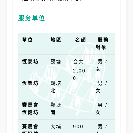
服务单位
單位
地區
名額
服務
對象
恆泰坊
觀塘
合共
男 /
女
2,00
0
恆樂坊
觀塘
男 /
北
女
賽馬會
觀塘
男 /
恆健坊
南
女
賽馬會
大埔
900
男 /