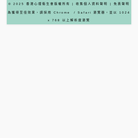
© 2025 香港心理衞生會版權所有 |
收集個人資料聲明
|
免責聲明
為獲得至佳效果，請採用
Chrome
/ Safari
瀏覽器
，並以 1024
x 768 以上解析度瀏覽