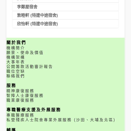
李鄭屋宿舍
敦睦軒 (特建中途宿舍)
欣怡軒 (特建中途宿舍)
關於我們
機構簡介
願景、使命及價值
機構架構
大事年表
公開籌款活動審計報告
職位空缺
聯絡我們
服務
精神康復服務
智障人士康復服務
職業康復服務
專職醫療支援及外展服務
專職醫療服務
私營殘疾人士院舍專業外展服務 (沙田、大埔及北區)
輔導