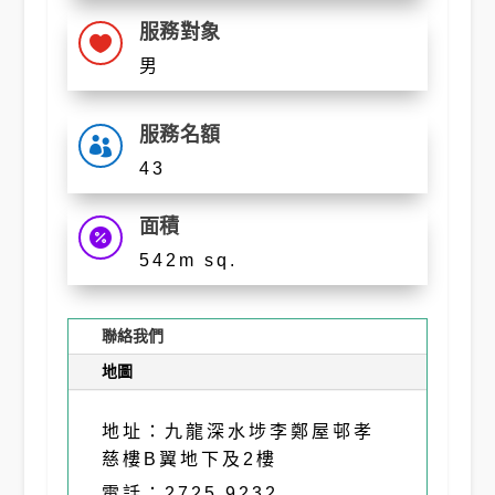
服務對象

男
服務名額

43
面積

542m sq.
聯絡我們
地圖
地址：九龍深水埗李鄭屋邨孝
慈樓B翼地下及2樓
電話：2725 9232