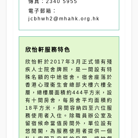
傳真：2340 5955
電子郵箱：
jcbhwh2@mhahk.org.hk
欣怡軒服務特色
欣怡軒於2017年3月正式領有殘
疾人士院舍牌照，是一間設有特
殊名額的中途宿舍。宿舍座落於
香港心理衞生會總部大樓六樓全
層，總樓層面積約444平方米，設
有十間房舍，每房舍平均面積約
18平方米，房間容納四至六位服
務使用者入住。除職員辦公室及
留宿候命當值房間外，單位設有
悠閒閣，為服務使用者提供一個