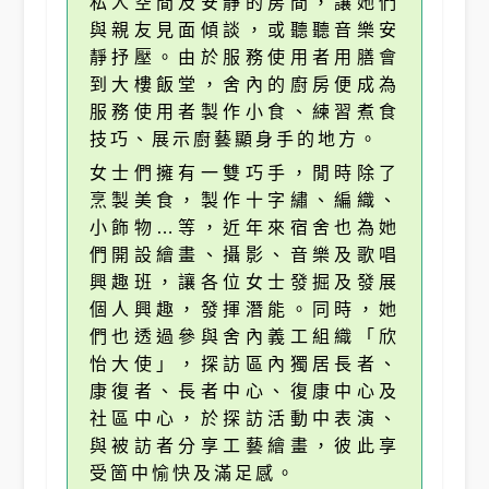
私人空間及安靜的房間，讓她們
與親友見面傾談，或聽聽音樂安
靜抒壓。由於服務使用者用膳會
到大樓飯堂，舍內的廚房便成為
服務使用者製作小食、練習煮食
技巧、展示廚藝顯身手的地方。
女士們擁有一雙巧手，閒時除了
烹製美食，製作十字繡、編織、
小飾物…等，近年來宿舍也為她
們開設繪畫、攝影、音樂及歌唱
興趣班，讓各位女士發掘及發展
個人興趣，發揮潛能。同時，她
們也透過參與舍內義工組織「欣
怡大使」，探訪區內獨居長者、
康復者、長者中心、復康中心及
社區中心，於探訪活動中表演、
與被訪者分享工藝繪畫，彼此享
受箇中愉快及滿足感。