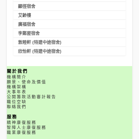
顯徑宿舍
艾齡樓
廣福宿舍
李鄭屋宿舍
敦睦軒 (特建中途宿舍)
欣怡軒 (特建中途宿舍)
關於我們
機構簡介
願景、使命及價值
機構架構
大事年表
公開籌款活動審計報告
職位空缺
聯絡我們
服務
精神康復服務
智障人士康復服務
職業康復服務