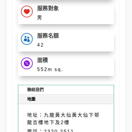
服務對象

男
服務名額

42
面積

552m sq.
聯絡我們
地圖
地址：九龍黃大仙黃大仙下邨
龍吉樓地下及2樓
電話：2320 2511