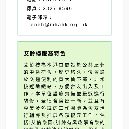
傳真：2327 8596
電子郵箱：
ireneh@mhahk.org.hk
艾齡樓服務特色
艾齡樓為本港首間設於公共屋邨
的中途宿舍，歷史悠久。位置設
於交通便利的黃大仙下邨，非常
接近地鐵站，方便舍友出入及工
作。本單位設施齊備並最近進行
裝修，全宿舍煥然一新。並且有
專業及熱誠的工作團隊為舍友進
行輔導及推展各項復元工作。包
括:艾信樂團(訓練有興趣學音樂的