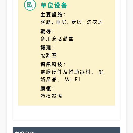
单位设备

主要設施：
客廳, 睡房, 廚房, 洗衣房
輔導：
多用途活動室
護理：
隔離室
資訊科技：
電腦硬件及輔助器材、 網
絡產品、 Wi-Fi
康復：
體檢設備