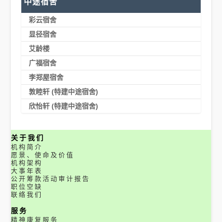
中途宿舍
彩云宿舍
显径宿舍
艾龄楼
广福宿舍
李郑屋宿舍
敦睦轩 (特建中途宿舍)
欣怡轩 (特建中途宿舍)
关于我们
机构简介
愿景、使命及价值
机构架构
大事年表
公开筹款活动审计报告
职位空缺
联络我们
服务
精神康复服务