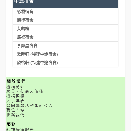
中途宿舍
彩雲宿舍
顯徑宿舍
艾齡樓
廣福宿舍
李鄭屋宿舍
敦睦軒 (特建中途宿舍)
欣怡軒 (特建中途宿舍)
關於我們
機構簡介
願景、使命及價值
機構架構
大事年表
公開籌款活動審計報告
職位空缺
聯絡我們
服務
精神康復服務