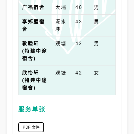
广福宿舍
大埔
40
男
李郑屋宿
深水
43
男
舍
埗
敦睦轩
观塘
42
男
(特建中途
宿舍)
欣怡轩
观塘
42
女
(特建中途
宿舍)
服务
单张
PDF 文件