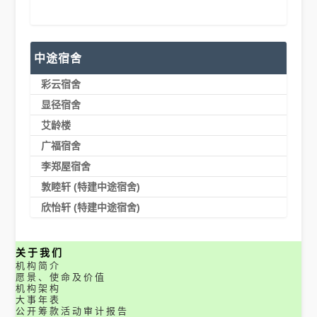
中途宿舍
彩云宿舍
显径宿舍
艾龄楼
广福宿舍
李郑屋宿舍
敦睦轩 (特建中途宿舍)
欣怡轩 (特建中途宿舍)
关于我们
机构简介
愿景、使命及价值
机构架构
大事年表
公开筹款活动审计报告