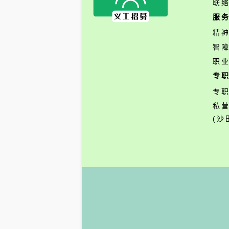
联
服
精
智
职
专
专
私
(沙