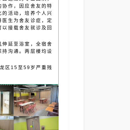
的协作，因应舍友的特
化的活动，培养个人兴
排医生为舍友诊症，定
可以接载舍友就诊及回
机伸延至浴室，全宿舍
保持沟通。两层楼均设
龙区15至59岁严重残