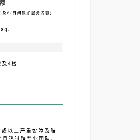
额
位)及6(日间照顾服务名额)
sq.
楼及4楼
5岁或以上严重智障及肢
并且透过跨专业团队，