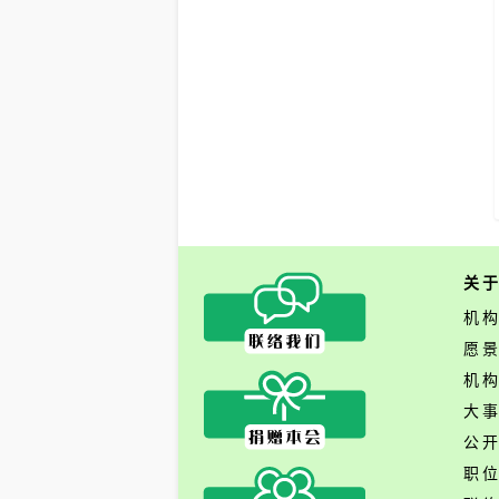
关
机
愿
机
大
公
职