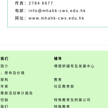
传真：2784 6677
电邮：
info@mhahk-cws.edu.hk
网址：
www.mhahk-cws.edu.hk
于我们
辅导
构简介
傅德枬辅导及发展中心
景、使命及价值
构架构
教育
事年表
社区教育部
开筹款活动审计报告
位空缺
特殊教育及附属公司
络我们
特殊教育