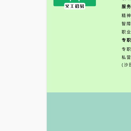
服
精
智
职
专
专
私
(沙