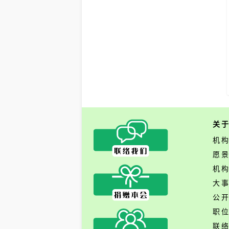
关
机
愿
机
大
公
职
联