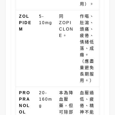
用）。
ZOL
5-
同
作嘔、
PIDE
10mg
ZOPI
肚瀉、
M
CLON
頭痛、
E。
疲倦、
情緒低
落、成
癮。
（應盡
量避免
長期服
用。）
PRO
20-
本為降
血壓過
PRA
160m
血壓
低、疲
NOL
g
藥，但
倦、精
OL
可除部
神不能