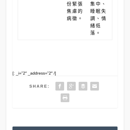
份緊張
集中、
焦慮的
睡眠失
病徵。
調、情
緒低
落。
[: _i=”2″ _address=”2″ /]
SHARE: