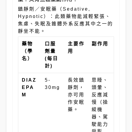
鎮靜劑／安眠藥（Sedative,
Hypnotic）：此類藥物能減輕緊張、
焦慮、失眠及錐體外系反應其中之一的
靜坐不能。
藥物
口服
主要作
副作用
（學
劑量
用
名）
(
每日
計
)
DIAZ
5-
長效鎮
思睡、
EPA
30mg
靜劑，
頭暈、
M
亦可用
反應減
作安眠
慢（操
藥。
縱機
器、駕
駛能力
受影