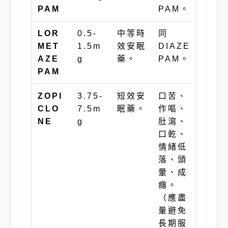
PAM
PAM。
LOR
0.5-
中等時
同
MET
1.5m
效安眠
DIAZE
AZE
g
藥。
PAM。
PAM
ZOPI
3.75-
短效安
口苦、
CLO
7.5m
眠藥。
作嘔、
NE
g
肚瀉、
口乾、
情緒低
落、頭
暈、成
癮。
（應盡
量避免
長期服