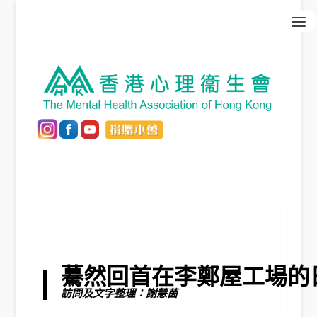
驀然回首在李鄭屋工場的
訪問及文字整理：謝慧茵