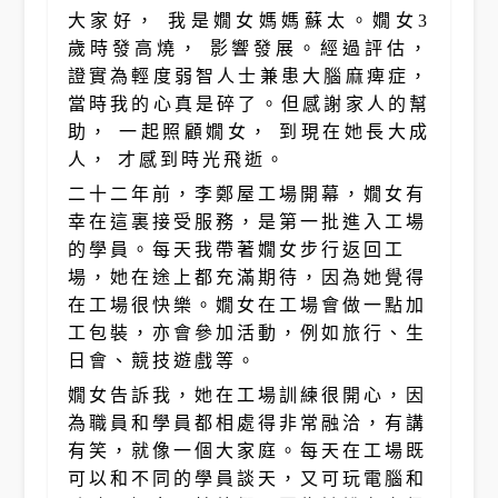
大家好， 我是嫺女媽媽蘇太。嫺女3
歲時發高燒， 影響發展。經過評估，
證實為輕度弱智人士兼患大腦麻痺症，
當時我的心真是碎了。但感謝家人的幫
助， 一起照顧嫺女， 到現在她長大成
人， 才感到時光飛逝。
二十二年前，李鄭屋工場開幕，嫺女有
幸在這裏接受服務，是第一批進入工場
的學員。每天我帶著嫺女步行返回工
場，她在途上都充滿期待，因為她覺得
在工場很快樂。嫺女在工場會做一點加
工包裝，亦會參加活動，例如旅行、生
日會、競技遊戲等。
嫺女告訴我，她在工場訓練很開心，因
為職員和學員都相處得非常融洽，有講
有笑，就像一個大家庭。每天在工場既
可以和不同的學員談天，又可玩電腦和