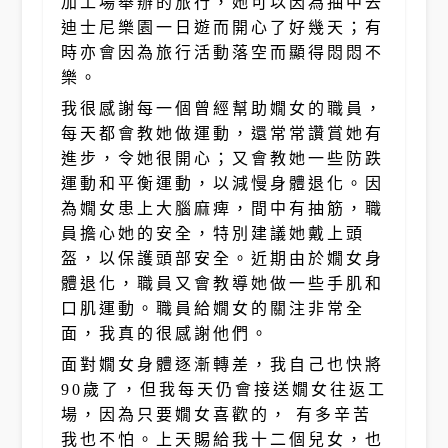
加工場舉辦的旅行，她可以因為抽中去
迪士尼樂園一日遊而開心了好幾天；有
時亦會因為旅行活動落空而顯得悶悶不
樂。
我很感謝每一個曾經幫助嫺女的職員，
每天都會教她做運動，還常常讚賞她有
進步，令她很開心；又會教她一些防跌
運動和平衡運動，以減慢身體退化。因
為嫺女患上大腦麻痺，間中有抽筋，職
員擔心她的安全，特別建議她戴上頭
盔，以保護頭部安全。近期由於嫺女身
體退化，職員又會教導她做一些手肌和
口肌運動。職員給嫺女的關注非常全
面，我真的很感謝他們。
面對嫺女身體逐漸轉差，我自己也快將
90歲了，但我每天仍會接送嫺女往返工
場，因為只要嫺女喜歡的， 有多辛苦
我也不怕。上天賜給我十二個兒女，也