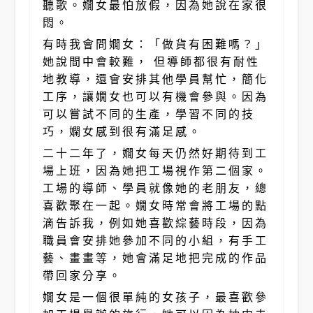
聽歌。嫺女最怕放假，因為她說在家很
悶。
有時我會問嫺女：「做貨有困難嗎？」
她說間中會較難， 但導師都很有耐性
地教導，還會安排其他學員幫忙，簡化
工序，讓嫺女也可以有機會參與。因為
可以嘗試不同的生產，學習不同的技
巧，嫻女感到很有滿足感。
二十二年了，嫺女每天仍然好期待到工
場上班，因為她把工場視作第二個家。
工場的導師、學員就像她的老朋友，總
喜歡聚在一起。嫺女時常會將工場的點
滴告訴我，例如她喜歡綜藝時段，因為
職員會安排她參加不同的小組，有手工
藝、畫畫等，她會滿足地把完成的作品
帶回家分享。
嫺女是一個很單純的女孩子，最喜歡參