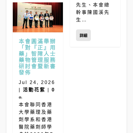
先生、本會總
幹事陳國溪先
生…
詳細
本會圓滿舉辦
「對『正』用
藥」智障人士
藥物管理服務
研討會暨新書
發佈
Jul 24, 2026
|
活動花絮
|
0
本會聯同香港
大學藥理及藥
劑學系和香港
醫院藥劑師學