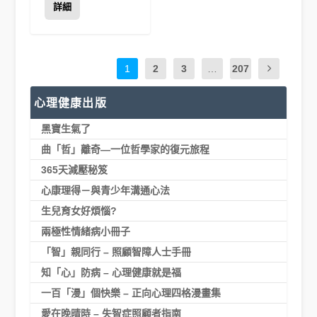
詳細
1
2
3
…
207
心理健康出版
黑寶生氣了
曲「哲」離奇—一位哲學家的復元旅程
365天減壓秘笈
心康理得－與青少年溝通心法
生兒育女好煩惱?
兩極性情緒病小冊子
「智」親同行 – 照顧智障人士手冊
知「心」防病 – 心理健康就是福
一百「漫」個快樂 – 正向心理四格漫畫集
愛在晚晴時 – 失智症照顧者指南