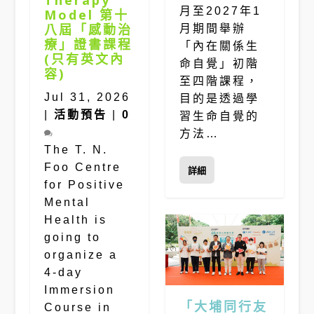
月至2027年1
Model 第十
八屆「感動治
月期間舉辦
療」證書課程
「內在關係生
(只有英文內
命自覺」初階
容)
至四階課程，
Jul 31, 2026
目的是透過學
|
活動預告
|
0
習生命自覺的
方法…
The T. N.
Foo Centre
詳細
for Positive
Mental
Health is
going to
organize a
4-day
Immersion
「大埔同行友
Course in