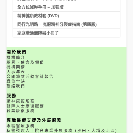
全方位減壓手冊 – 加強版
精神健康教材套 (DVD)
同行光明路 – 克服精神分裂症指南 (第四版)
家庭溝通無障礙小冊子
關於我們
機構簡介
願景、使命及價值
機構架構
大事年表
公開籌款活動審計報告
職位空缺
聯絡我們
服務
精神康復服務
智障人士康復服務
職業康復服務
專職醫療支援及外展服務
專職醫療服務
私營殘疾人士院舍專業外展服務 (沙田、大埔及北區)