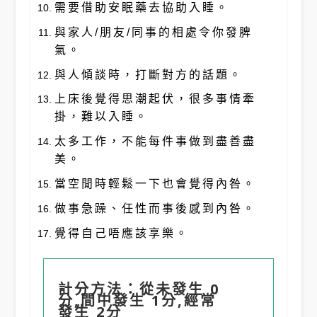
需要借助安眠藥去協助入睡。
與家人/朋友/同事的相處令你發脾
氣。
與人傾談時，打斷對方的話題。
上床後覺得思潮起伏，很多事情牽
掛，難以入睡。
太多工作，不能每件事做到盡善盡
美。
當空閒時輕鬆一下也會覺得內咎。
做事急躁、任性而事後感到內咎。
覺得自己唔應該享樂。
計分方法：從未發生 0
分,間中發生 1分,經常
發生 2分