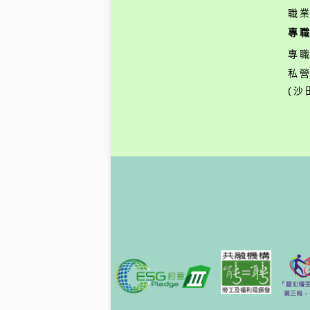
職
專
專
私
(沙