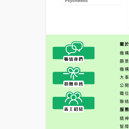
PsychMeds
關
機
願
機
大
公
職
聯
服
精
智