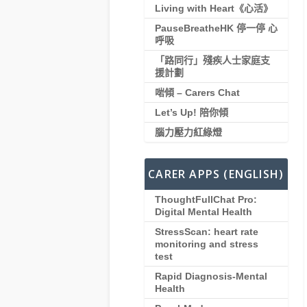
Living with Heart《心活》
PauseBreatheHK 停一停 心
呼吸
「路同行」殘疾人士家庭支
援計劃
啱傾 – Carers Chat
Let’s Up! 陪你傾
腦力壓力紅綠燈
CARER APPS (ENGLISH)
ThoughtFullChat Pro:
Digital Mental Health
StressScan: heart rate
monitoring and stress
test
Rapid Diagnosis-Mental
Health