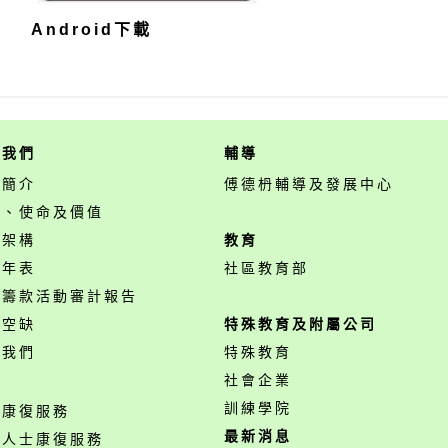
A
ndroid
下載
於我們
輔導
構簡介
傅德枬輔導及發展中心
景、使命及價值
構架構
教育
事年表
社區教育部
開籌款活動審計報告
位空缺
特殊教育及附屬公司
絡我們
特殊教育
務
社會企業
訓練學院
神康復服務
最新消息
障人士康復服務