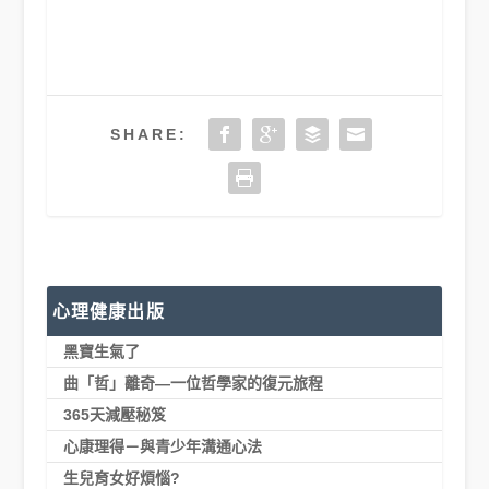
SHARE:
心理健康出版
黑寶生氣了
曲「哲」離奇—一位哲學家的復元旅程
365天減壓秘笈
心康理得－與青少年溝通心法
生兒育女好煩惱?