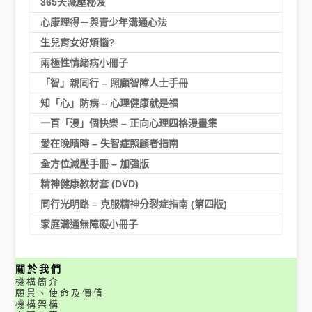
365天減壓秘笈
心康理得－與青少年溝通心法
生兒育女好煩惱?
兩極性情緒病小冊子
「智」親同行 – 照顧智障人士手冊
知「心」防病 – 心理健康就是福
一百「漫」個快樂 – 正向心理四格漫畫集
愛在晚晴時 – 失智症照顧者指南
全方位減壓手冊 – 加強版
精神健康教材套 (DVD)
同行光明路 – 克服精神分裂症指南 (第四版)
家庭溝通無障礙小冊子
關於我們
機構簡介
願景、使命及價值
機構架構