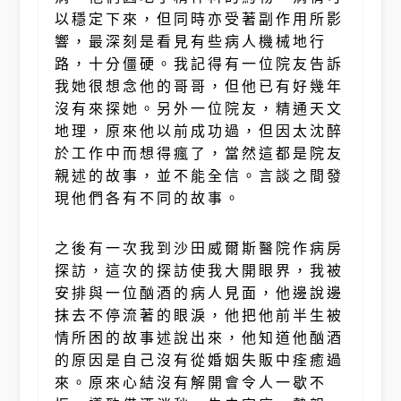
以穩定下來，但同時亦受著副作用所影
響，最深刻是看見有些病人機械地行
路，十分僵硬。我記得有一位院友告訴
我她很想念他的哥哥，但他已有好幾年
沒有來探她。另外一位院友，精通天文
地理，原來他以前成功過，但因太沈醉
於工作中而想得瘋了，當然這都是院友
親述的故事，並不能全信。言談之間發
現他們各有不同的故事。
之後有一次我到沙田威爾斯醫院作病房
探訪，這次的探訪使我大開眼界，我被
安排與一位酗酒的病人見面，他邊說邊
抹去不停流著的眼淚，他把他前半生被
情所困的故事述說出來，他知道他酗酒
的原因是自己沒有從婚姻失販中痊癒過
來。原來心結沒有解開會令人一歇不