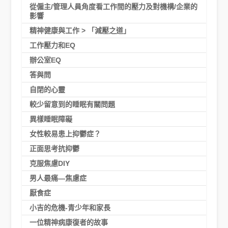
從僱主/管理人員角度看工作間的壓力及對機構/企業的
影響
精神健康與工作 > 「減壓之道」
工作壓力和EQ
辦公室EQ
答與問
自閉的心靈
較少留意到的睡眠有關問題
異樣睡眠障礙
女性較易患上抑鬱症？
正面思考抗抑鬱
克服焦慮DIY
男人最痛—焦慮症
厭食症
小吉的危機-青少年和家長
一位精神病康復者的故事