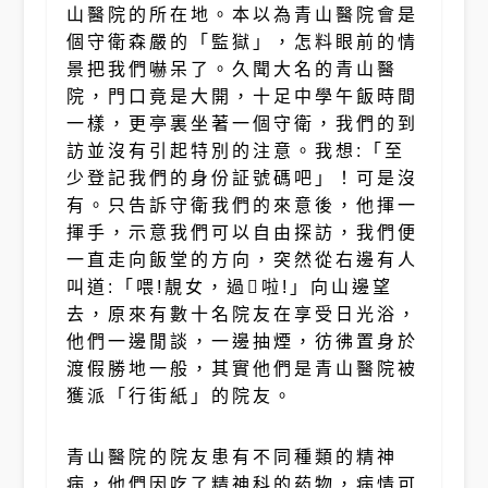
山醫院的所在地。本以為青山醫院會是
個守衛森嚴的「監獄」，怎料眼前的情
景把我們嚇呆了。久聞大名的青山醫
院，門口竟是大開，十足中學午飯時間
一樣，更亭裏坐著一個守衛，我們的到
訪並沒有引起特別的注意。我想:「至
少登記我們的身份証號碼吧」！可是沒
有。只告訴守衛我們的來意後，他揮一
揮手，示意我們可以自由探訪，我們便
一直走向飯堂的方向，突然從右邊有人
叫道:「喂!靚女，過啦!」向山邊望
去，原來有數十名院友在享受日光浴，
他們一邊閒談，一邊抽煙，彷彿置身於
渡假勝地一般，其實他們是青山醫院被
獲派「行街紙」的院友。
青山醫院的院友患有不同種類的精神
病，他們因吃了精神科的葯物，病情可