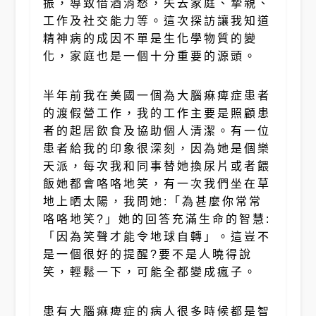
振，導致借酒消愁，失去家庭、摯親、
工作及社交能力等。這次探訪讓我知道
精神病的成因不單是生化學物質的變
化，家庭也是一個十分重要的源頭。
半年前我在美國一個為大腦痳痺症患者
的渡假營工作，我的工作主要是照顧患
者的起居飲食及協助個人清潔。有一位
患者給我的印象很深刻，因為她是個樂
天派，每次我和同事替她換尿片或者餵
飯她都會咯咯地笑，有一次我們坐在草
地上晒太陽，我問她:「為甚麼你常常
咯咯地笑?」她的回答充滿生命的智慧:
「因為笑聲才能令地球自轉」。這豈不
是一個很好的提醒?要不是人曉得說
笑，輕鬆一下，可能全都變成瘋子。
患有大腦痳痺症的病人很多時候都是智