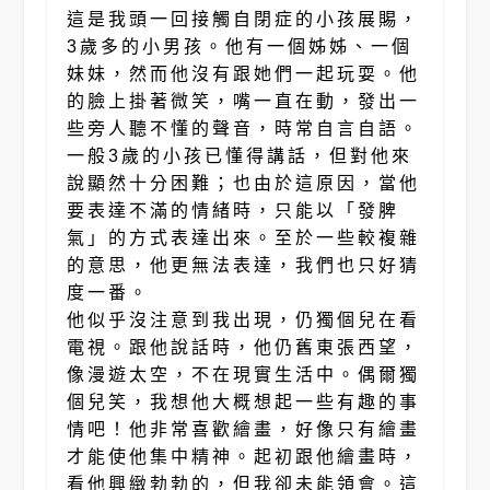
這是我頭一回接觸自閉症的小孩展賜，
3歲多的小男孩。他有一個姊姊、一個
妹妹，然而他沒有跟她們一起玩耍。他
的臉上掛著微笑，嘴一直在動，發出一
些旁人聽不懂的聲音，時常自言自語。
一般3歲的小孩已懂得講話，但對他來
說顯然十分困難；也由於這原因，當他
要表達不滿的情緒時，只能以「發脾
氣」的方式表達出來。至於一些較複雜
的意思，他更無法表達，我們也只好猜
度一番。
他似乎沒注意到我出現，仍獨個兒在看
電視。跟他說話時，他仍舊東張西望，
像漫遊太空，不在現實生活中。偶爾獨
個兒笑，我想他大概想起一些有趣的事
情吧！他非常喜歡繪畫，好像只有繪畫
才能使他集中精神。起初跟他繪畫時，
看他興緻勃勃的，但我卻未能領會。這