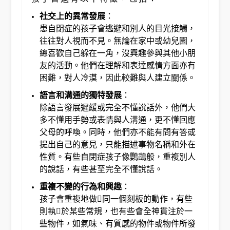
社交上的異常發展
：
患自閉症的孩子會逃避和別人的目光接觸，
往往對人視而不見。無論在家中或幼兒園，
總喜歡自己躲在一角，沒興趣參與其他小朋
友的活動。他們在理解和表達感情方面亦有
困難，對人冷漠，因此較難與人建立關係。
語言和溝通的獨特發展
：
除語言發展遲緩或完全不懂說話外，他們大
多不懂用手勢或表情與人溝通，更不懂回應
父母的呼喚。同時，他們亦不能有問有答或
提出自己的意見，只能描述事物名稱和外在
性質。有些自閉症孩子像鸚鵡般，重複別人
的說話，有些甚至完全不懂說話。
重複不變的行為和興趣
：
孩子會重複地做同一個刻板的動作，有些
則執於某些常規，也有些會全神貫注於一
些物件，如氣味、有質感的物件或物件所發