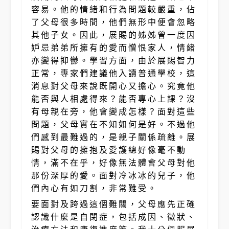
容易。他的情緒和行為問題較嚴重，佔
了父母很多時間，他們無形中便會忽略
其他子女。因此，展賜的姊姊曾一度因
妒忌弟弟所擁有的愛而憎恨家人，情緒
亦變得抑鬱。學習方面，由於展賜智力
正常，專家們建議他入讀普通學校，這
消息對父母來說既開心又擔心。究竟他
能否與人相處得來？能否專心上課？沒
有母親在旁，他會變成怎樣？面對這些
問題，父母實在不知如何是好。不過他
們感到最難過的，是親子關係疏離。展
賜對父母的擁抱及愛護總好像毫不動
情，滿不在乎，好像無法體會父母對他
那份深厚的愛。面對冷冰冰的兒子，他
們內心有如刀割，非常難受。
要面對及跨過這個難關，父母應先正確
認識什麼是自閉症，包括成因、徵狀、