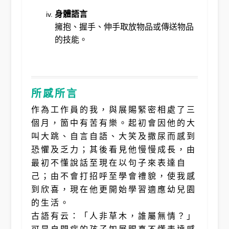
身體語言
擁抱、握手、伸手取放物品或傳送物品
的技能。
所感所言
作為工作員的我，與展賜緊密相處了三
個月，箇中有苦有樂。起初會因他的大
叫大跳、自言自語、大笑及撒尿而感到
恐懼及乏力；其後看見他慢慢成長，由
最初不懂說話至現在以句子來表達自
己；由不會打招呼至學會禮貌，使我感
到欣喜，現在他更開始學習適應幼兒園
的生活。
古語有云：「人非草木，誰屬無情？」
可是自閉症的孩子如展賜真不懂表達感