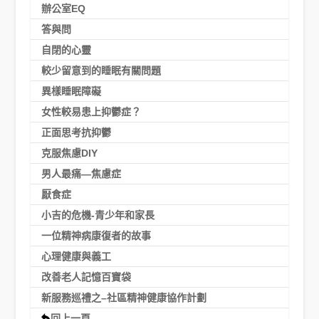
辦公室EQ
答與問
自閉的心靈
較少留意到的睡眠有關問題
異樣睡眠障礙
女性較易患上抑鬱症？
正面思考抗抑鬱
克服焦慮DIY
男人最痛—焦慮症
厭食症
小吉的危機-青少年和家長
一位精神病康復者的故事
心理健康與義工
改善老人記憶百寶袋
新服務巡禮之–社區精神健康協作計劃
回上一頁