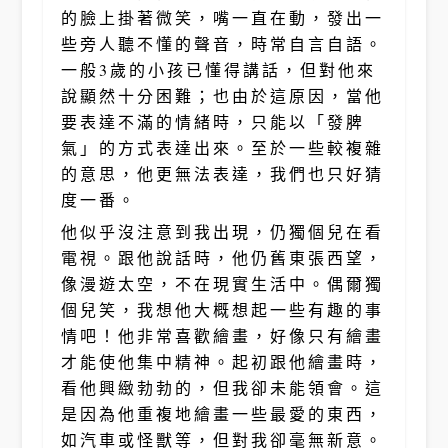
的臉上掛著微笑，嘴一直在動，發出一
些旁人聽不懂的聲音，時常自言自語。
一般3歲的小孩已懂得講話，但對他來
說顯然十分困難；也由於這原因，當他
要表達不滿的情緒時，只能以「發脾
氣」的方式表達出來。至於一些較複雜
的意思，他更無法表達，我們也只好猜
度一番。
他似乎沒注意到我出現，仍獨個兒在看
電視。跟他說話時，他仍舊東張西望，
像漫遊太空，不在現實生活中。偶爾獨
個兒笑，我想他大概想起一些有趣的事
情吧！他非常喜歡繪畫，好像只有繪畫
才能使他集中精神。起初跟他繪畫時，
看他興緻勃勃的，但我卻未能領會。這
是因為他重複地繪畫一些最愛的東西，
如汽車或怪獸等，但對我卻毫無新意。