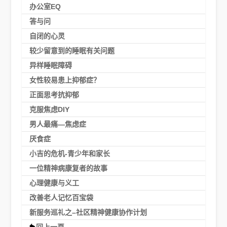
办公室EQ
答与问
自闭的心灵
较少留意到的睡眠有关问题
异样睡眠障碍
女性较易患上抑郁症？
正面思考抗抑郁
克服焦虑DIY
男人最痛—焦虑症
厌食症
小吉的危机-青少年和家长
一位精神病康复者的故事
心理健康与义工
改善老人记忆百宝袋
新服务巡礼之–社区精神健康协作计划