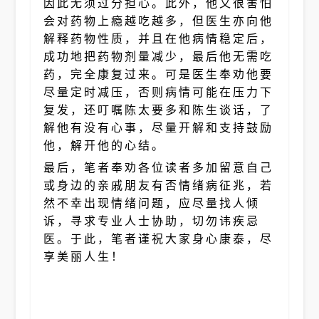
因此无须过分担心。此外，他又很害怕
会对药物上瘾越吃越多，但医生亦向他
解释药物性质，并且在他病情稳定后，
成功地把药物剂量减少，最后他无需吃
药，完全康复过来。可是医生奉劝他要
尽量定时减压，否则病情可能在压力下
复发，还叮嘱陈太要多和陈生谈话，了
解他有没有心事，尽量开解和支持鼓励
他，解开他的心结。
最后，笔者奉劝各位读者多加留意自己
或身边的亲戚朋友有否情绪病征兆，若
然不幸出现情绪问题，应尽量找人倾
诉，寻求专业人士协助，切勿讳疾忌
医。于此，笔者谨祝大家身心康泰，尽
享美丽人生！