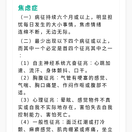
焦虑症
（一）病征持续六个月或以上，明显担
忧每日发生的大小事情，焦虑情绪
连绵不断，无边无际。
（二）最少出现以下四个病征或以上，
而其中一个必定是首四个征兆其中之一
︰
（1）自主神经系统亢奋征兆︰心跳加
速、流汗、身体颤抖、口干。
（2）胸腹征兆︰气管有哽塞的感觉、
气喘、胸口痛楚、作闷作呕或腹部不
适。
（3）心理征兆︰晕眩、感觉物件不真
实或自我不实际地存在，害怕失去自我
控制能力、害怕死亡。
（4）一般性征兆︰面泛红潮或打冷
颤、痳痹感觉、肌肉绷紧或疼痛，坐立