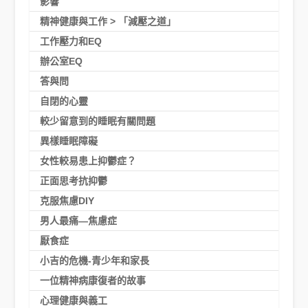
影響
精神健康與工作 > 「減壓之道」
工作壓力和EQ
辦公室EQ
答與問
自閉的心靈
較少留意到的睡眠有關問題
異樣睡眠障礙
女性較易患上抑鬱症？
正面思考抗抑鬱
克服焦慮DIY
男人最痛—焦慮症
厭食症
小吉的危機-青少年和家長
一位精神病康復者的故事
心理健康與義工