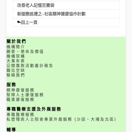
改善老人記憶百寶袋
新服務巡禮之–社區精神健康協作計劃
回上一頁
關於我們
機構簡介
願景、使命及價值
機構架構
大事年表
公開籌款活動審計報告
職位空缺
聯絡我們
服務
精神康復服務
智障人士康復服務
職業康復服務
專職醫療支援及外展服務
專職醫療服務
私營殘疾人士院舍專業外展服務 (沙田、大埔及北區)
輔導