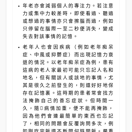
年老亦會
減弱個人的專注力
。若注意
力或集中力較差時，即使看過、聽過
或想過的事情亦只會擦腦而過，例如
只停留在腦際一至二秒便消失，變成
失去對該事情的記憶。
老年人也會
因疾病
（例如老年痴呆
症、中風或抑鬱症）而出現記憶力衰
退的情況。以老年痴呆症為例，患有
這病的老人家最初可能只忘記人名和
地名，但有關該人或該地的事情，尤
其是很久之前發生的，則還好好地保
存在記憶裏。這時期的患者常會找方
法掩飾自己的善忘症狀。但時間一
久，隨病情加重，便不能再掩飾，
因為他們會連最簡單的東西也忘記
了，相同的問題會反覆詢問多次，例
如剛吃完飯還不斷問何時開飯。嚴重