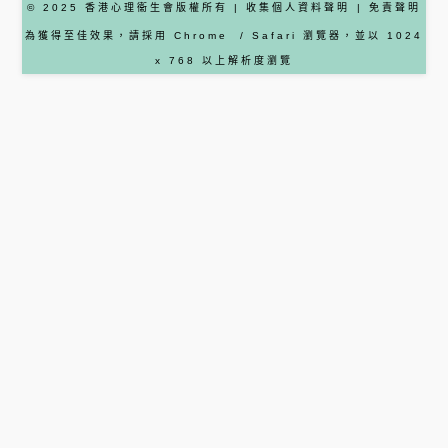
© 2025 香港心理衞生會版權所有 |
收集個人資料聲明
|
免責聲明
為獲得至佳效果，請採用
Chrome
/ Safari
瀏覽器
，並以 1024
x 768 以上解析度瀏覽