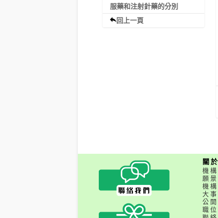
服藥和注射針藥的分別
回上一頁
關
機構
願景
機構
大事
公開
職位
聯絡