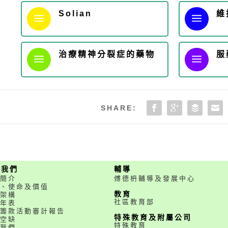
Solian
維
a
a
治療精神分裂症的藥物
服
a
a
SHARE:
於我們
輔導
簡介
傅德枬輔導及發展中心
、使命及價值
教育
架構
社區教育部
年表
籌款活動審計報告
特殊教育及附屬公司
空缺
特殊教育
我們