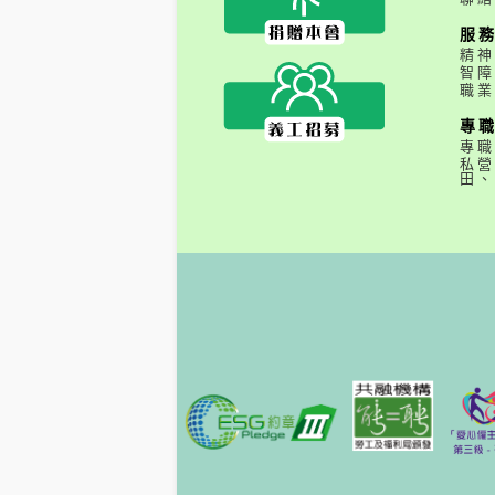
服
精神
智障
職業
專
專職
私營
田、