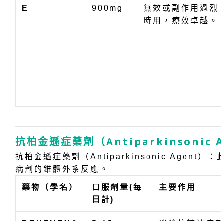
E
900mg
無效或副作用過烈
時用，療效卓越。
抗柏金遜症藥劑（Antiparkinsonic 
抗柏金遜症藥劑（Antiparkinsonic Agen
病劑的錐體外系反應。
藥物（學名）
口服劑量
(
每
主要作用
日計
)