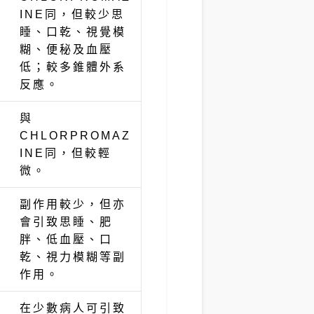
INE同，但較少思
睡、口乾、視覺模
糊、便秘及血壓
低；較多錐體外系
反應。
與
CHLORPROMAZ
INE同，但較輕
微。
副作用較少，但亦
會引致思睡、肥
胖、低血壓、口
乾、視力模糊等副
作用。
在少數病人可引致