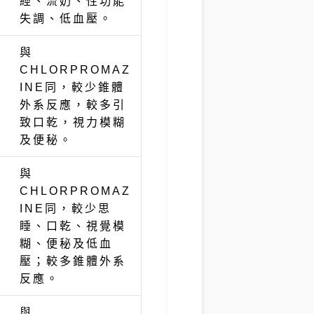
經、流奶、性功能
失調、低血壓。
與
Z
CHLORPROMAZ
INE同，較少錐體
外系反應，較多引
致口乾，視力模糊
及便秘。
與
Z
CHLORPROMAZ
INE同，較少思
睡、口乾、視覺模
糊、便秘及低血
壓；較多錐體外系
反應。
與