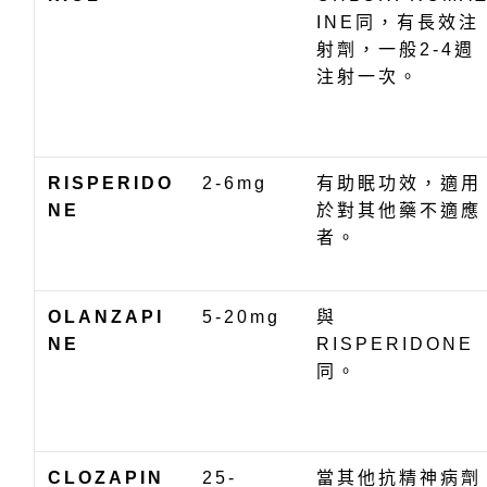
INE同，有長效注
射劑，一般2-4週
注射一次。
RISPERIDO
2-6mg
有助眠功效，適用
NE
於對其他藥不適應
者。
OLANZAPI
5-20mg
與
NE
RISPERIDONE
同。
CLOZAPIN
25-
當其他抗精神病劑