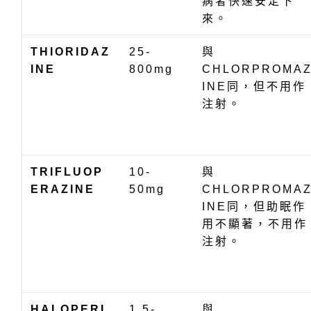
病者快速安定下
來。
THIORIDAZ
25-
與
INE
800mg
CHLORPROMA
INE同，但不用作
注射。
TRIFLUOP
10-
與
ERAZINE
50mg
CHLORPROMA
INE同，但助眠作
用不顯著，不用作
注射。
HALOPERI
1.5-
與