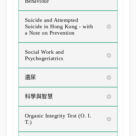
Behaviour
Suicide and Attempted
Suicide in Hong Kong - with
a Note on Prevention
Social Work and
Psychogeriatrics
遺尿
科學與智慧
Organic Integrity Test (O. I.
T.)