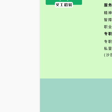
服
精
智
职
专
专
私
(沙