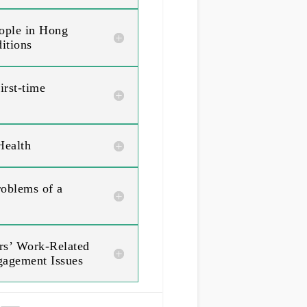
ople in Hong
itions
irst-time
Health
roblems of a
ers’ Work-Related
gagement Issues