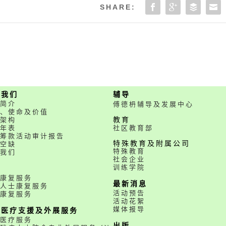
SHARE:
于我们
辅导
简介
傅德枬辅导及发展中心
、使命及价值
架构
教育
年表
社区教育部
筹款活动审计报告
特殊教育及附属公司
空缺
特殊教育
我们
社会企业
训练学院
务
康复服务
最新消息
人士康复服务
活动预告
康复服务
活动花絮
媒体报导
职医疗支援及外展服务
医疗服务
出版