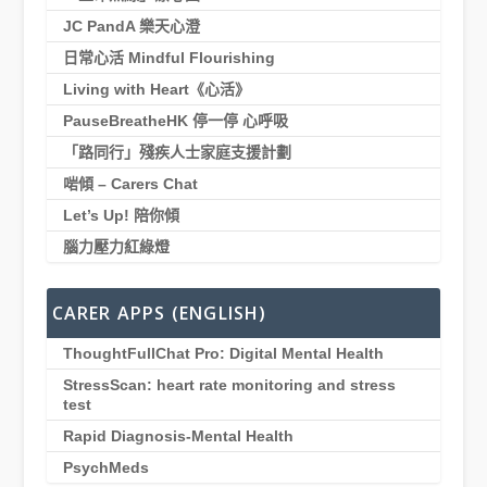
JC PandA 樂天心澄
日常心活 Mindful Flourishing
Living with Heart《心活》
PauseBreatheHK 停一停 心呼吸
「路同行」殘疾人士家庭支援計劃
啱傾 – Carers Chat
Let’s Up! 陪你傾
腦力壓力紅綠燈
CARER APPS (ENGLISH)
ThoughtFullChat Pro: Digital Mental Health
StressScan: heart rate monitoring and stress
test
Rapid Diagnosis-Mental Health
PsychMeds