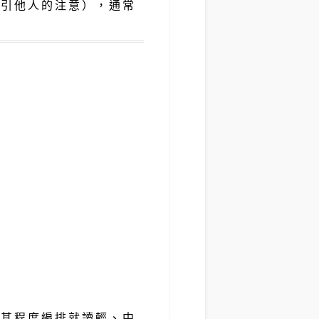
吸引他人的注意），通常
。
按其程度編排就讀輕、中