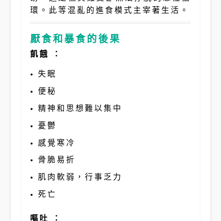
環。此等混亂的進食模式主宰著生活。
厭食和暴食的後果
飢餓 ：
失眠
便秘
精神和思想難以集中
憂鬱
感覺寒冷
骨脆易折
肌肉軟弱，行事乏力
死亡
嘔吐 ：