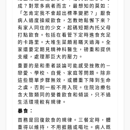
成？對眾多病者而言，最想知的莫如：
「怎肯定我不會超出標準變肥？」厭食
病人過度操縱飲食，怎教她鬆懈下來？
有家人同住的少女，起碼短期內托父母
打點飲食。包括在看管下定時進食充足
的卡路里。大堆生菜頗易瞞天過海。全
家還要定期見精神科醫生，磅重和提供
支緩，處理那巨大的壓力。
重要的是和患者談論可能感受挫敗的－
戀愛、學校、自覺、家庭等問題。除非
這些簡單步驟無效，或體重下降到生命
之虞，否則一般不用入院。住院治療包
含大致類同的營養飲食和傾談，只不過
生活環境較有規律。
暴食：
首務是回復飲食的規律。三餐定時，體
重得以維持，不用捱餓或嘔吐。病人既