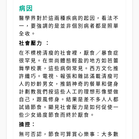
病因
醫學界對於這兩種疾病的起因，看法不
一，要強調的是並非個別病者都是照單
全收。
社會壓力 ：
在不標榜清瘦的社會裡，厭食／暴食症
很罕見。在崇尚體態輕盈的地方如芭蕾
舞學校裹，這些病倒常見。西方文化推
許纖巧。電視、報張和雜誌滿載清瘦可
人的妙齡男女，推銷神奇的餐單和健身
計劃教我們按這些人工的理想形像塑做
自己，跟風修身。結果是差不多人人都
試過節食。顯見社會壓力是如何促使一
些少女過度節食而終於厭食。
操控：
無可否認，節食可算賞心樂事：大多數