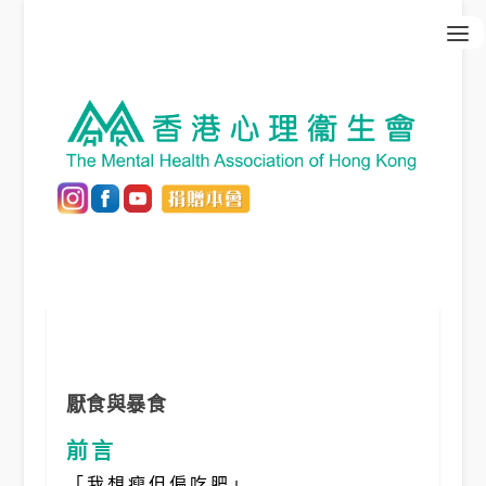
厭食與暴食
前言
「我想瘦但偏吃肥」