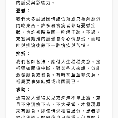
的感受與影響力。
憂鬱：
我們大多試過因情緒低落或只為解愁消
悶吃東西。許多暴食病者都有憂鬱症
狀，也許初時為圖一吃解千愁。不過，
充塞與飽滯的感覺會令心情惡劣，而嘔
吐與排瀉後餘下一腔愧疚與苦惱。
挫折：
我們各師各法，應付人生種種失意。挫
折譬如關係中斷，對某些人來說，似能
激發厭食或暴食。有時甚至並非失意，
衹屬要事如結婚或出國而已。
求助：
通常家人覺得女兒或姊妹不單止瘦，兼
且不停消瘦下去，不大妥當，才發現原
來有厭食。即使情況相當過分，患者卻
絕少承認。她堅信自己超重。但見她大