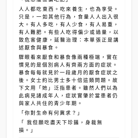
人人都吃東西。吃來養生，也為享受。
只是，一如其他行為，食量人人出入很
大。有人多吃，有人少食，有人易重，
有人難肥。有些人吃得偏少或過量，以
致危害健康，延醫治理：本單張正是講
述厭食與暴食。
驟眼看來厭食和暴食像兩種極端，實在
慣見的是個別病人有齊兩方面的症狀。
暴食每每就見於一段歲月的厭食症狀之
後。女士約比男士多十倍這類問題。故
下文用「她」泛指患者。雖然人們以為
此病見諸成年人，症狀實肇於當患者仍
與家人共住的青少年期。
「你對生命有何冀求？」
「 我但願吃盡天下珍饈，身裁無
損。」