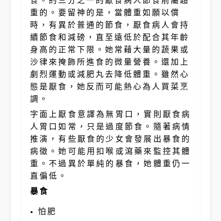
食。約三分之一的厭食病人節食前屬超
重的。要留神的是，當體重如願以償
時，有異於普通的節食，厭食病人會持
續節食和減磅，直至遠低於配合其年齡
身高的正常下限。她常藉大量的蔬果或
沙律來掩飾所進食的微量營養。還加上
劇烈運動或減肥丸去降低體重。雖然心
態是厭食，她反而可能熱心為人買菜烹
調。
字面上厭食意譯為無胃口，實則厭食病
人胃口如常，只是過度節食。隨著病情
推演，有些厭食的少女會發展出暴食的
病徵。她可能用扣喉或瀉藥來監控其體
重。不過異於單純的暴食，她體重仍一
直偏低。
暴食
怕肥