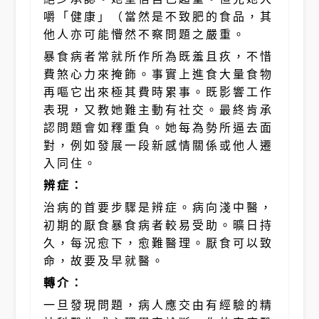
嚼「健康」（當然是不致肥的食品，其
他人亦可能懵然不察問題之嚴重。
暴食病者常就所作所為既羞且疚，不惜
費煞心力來掩飾。事實上進食大量食物
再嘔它出來極其費時累事。既影響工作
表現，又教她難主動有社交。最終肯承
認問題會如釋重負。她每為勢所逼去面
對，例如發展一段新感情關係或他人遷
入同住。
辨症：
治病的首要步驟是辨症。病向淺中醫，
初期的厭食暴食病者較易受助。曠日持
久，每況愈下，愈難醫理。厭食可以致
命，故要及早就醫。
轉介：
一旦發現問題，病人應交由有經驗的精