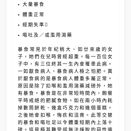
大量暴食
體重正常
經期失準
嘔吐及／或濫用瀉藥
暴食常見於年紀稍大、如廿來歲的女
子，她們在兒時曾經超重。每一百位女
子中，有三位終其一生內會罹患此病。
一如厭食病人，暴食病人極之怕肥。異
於厭食病的是暴食病人體重多屬正常。
原因是除了扣喉和濫用瀉藥減磅外，她
有暴食。暴食是在非常短時間內，飽餐
平時戒絕的肥膩食物。如在兩小時內耗
掉數筒餅乾、幾盒巧克力和幾個蛋糕。
之後她會扣喉，悔疚和沮喪。此等交替
的暴食和嘔吐足以令體重短期內上落十
磅。這是極其難受卻無法掙脫的惡性循