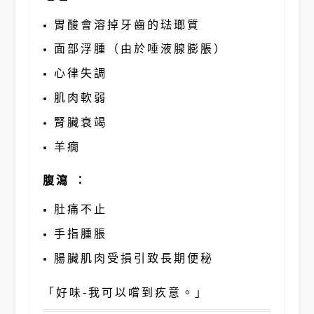
胃酸會溶掉牙齒的琺瑯質
面部浮腫（由於唾液腺膨脹）
心律失調
肌肉軟弱
腎臟衰竭
羊癇
腹瀉 ：
肚痛不止
手指腫脹
腸臟肌肉受損引致長期便秘
「好味-我可以嚐到疚意。」