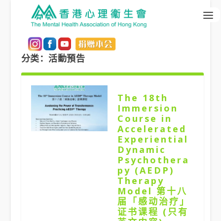
分类：活動預告
The 18th
Immersion
Course in
Accelerated
Experiential
Dynamic
Psychothera
py (AEDP)
Therapy
Model 第十八
届「感动治疗」
证书课程 (只有