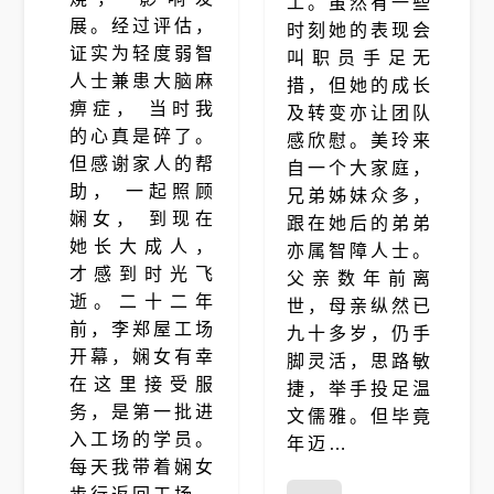
工。虽然有一些
展。经过评估，
时刻她的表现会
证实为轻度弱智
叫职员手足无
人士兼患大脑麻
措，但她的成长
痹症， 当时我
及转变亦让团队
的心真是碎了。
感欣慰。美玲来
但感谢家人的帮
自一个大家庭，
助， 一起照顾
兄弟姊妹众多，
娴女， 到现在
跟在她后的弟弟
她长大成人，
亦属智障人士。
才感到时光飞
父亲数年前离
逝。二十二年
世，母亲纵然已
前，李郑屋工场
九十多岁，仍手
开幕，娴女有幸
脚灵活，思路敏
在这里接受服
捷，举手投足温
务，是第一批进
文儒雅。但毕竟
入工场的学员。
年迈…
每天我带着娴女