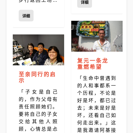
步行返回工场…
详细
详细
复元一条龙
重燃希望
至亲同行的启
「生命中曾遇到
示
的人和事都系一
「子女是自己
个历程，不论是
的，作为父母有
好是坏，都已过
责任照顾她们。
去；未来是好是
要将自己的子女
坏，还看自己如
交给其他人照
何走出来。」这
顾，心情总是忐
是我邀请阿基接