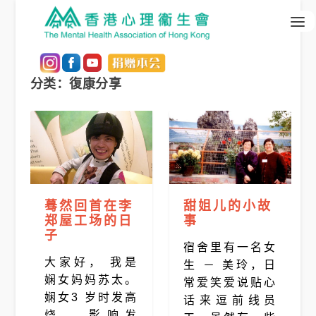
分类：復康分享
蓦然回首在李
甜姐儿的小故
郑屋工场的日
事
子
宿舍里有一名女
大家好， 我是
生 － 美玲，日
娴女妈妈苏太。
常爱笑爱说贴心
娴女3 岁时发高
话来逗前线员
烧， 影响发