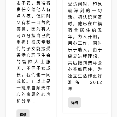
忑不安，觉得将
受访问时，印象
责任交给他人有
最深刻的一句
点内疚，但同时
话。初认识阿基
又有松一口气的
时，他已在广福
感觉，因为有人
宿舍居住约五
可以分担自己的
年。为人开朗，
重担！很庆幸我
用心工作，闲时
们的子女能接受
乐于助人。由于
香港心理卫生会
康复进程理想，
的智障人士服
其后搬到赛马会
务，不但子女成
心荟庭居住，为
长，我们也一同
独立生活作更好
成长。」以上是
准备。2012
一班来自顺天中
年…
心的家属的心声
和分享…
详细
详细