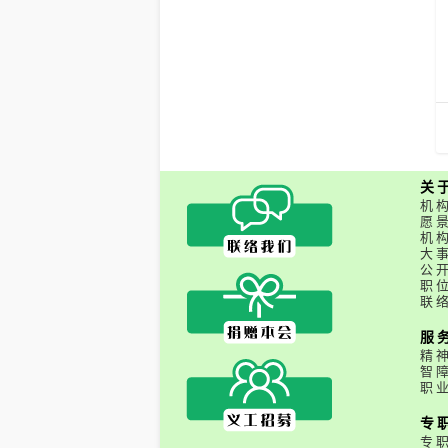
关
机
愿
机
大
公
职
联
服
精
智
职
专
专