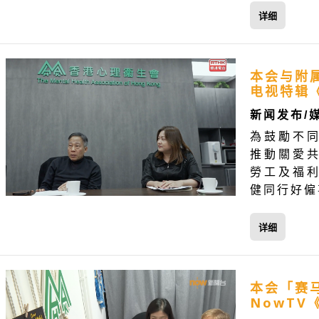
详细
本会与附
电视特辑
新闻发布/
為鼓勵不
推動關愛
勞工及福
健同行好僱
详细
本会「赛
NowTV