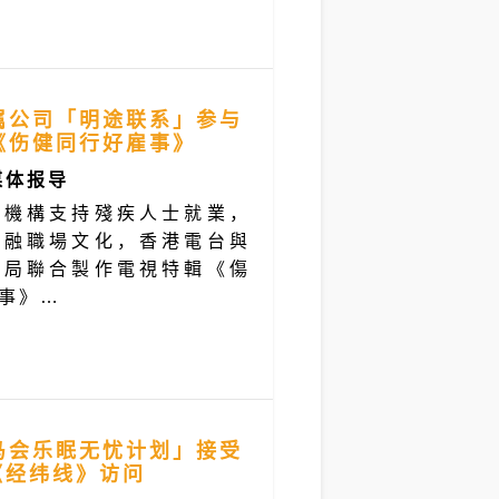
属公司「明途联系」参与
《伤健同行好雇事》
媒体报导
同機構支持殘疾人士就業，
共融職場文化，香港電台與
利局聯合製作電視特輯《傷
事》…
马会乐眠无忧计划」接受
《经纬线》访问