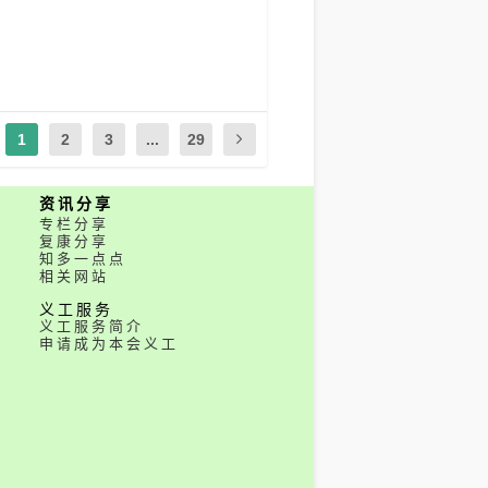
1
2
3
...
29
资讯分享
专栏分享
复康分享
知多一点点
相关网站
义工服务
义工服务简介
申请成为本会义工