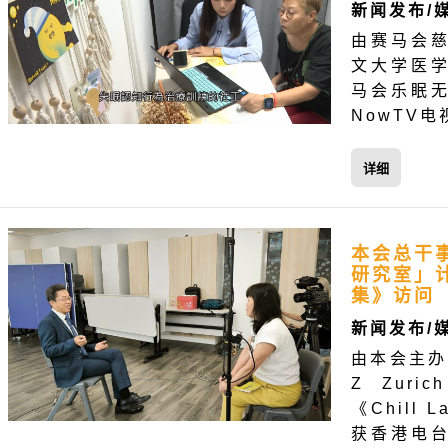
新闻发布/
由赛马会
文大学医
马会乐眠
NowTV
详细
本会总干事及
研究室」
集》访问
新闻发布/
由本会主办、Z
Z Zuri
《Chill
获香港电