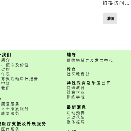
拍摄访问…
详细
于我们
辅导
构简介
傅德枬辅导及发展中心
景、使命及价值
构架构
教育
事年表
社区教育部
开筹款活动审计报告
特殊教育及附属公司
位空缺
特殊教育
络我们
社会企业
训练学院
务
神康复服务
最新消息
障人士康复服务
活动预告
业康复服务
活动花絮
媒体报导
职医疗支援及外展服务
职医疗服务