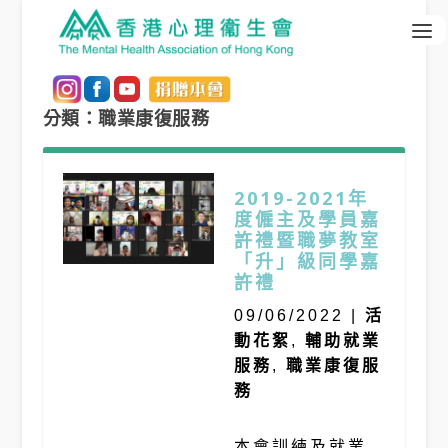
分類：職業康復服務
2019-2021年
度僱主及學員嘉
許禮暨職夢教室
「升」級同學嘉
許禮
09/06/2022
|
活
動花絮
,
輔助就業
服務
,
職業康復服
務
本會訓練及就業