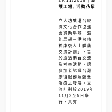
29/11/2019
|
庇
護工場
,
活動花絮
立人坊獲港台經
濟文化合作協進
會資助舉辦「潛
能展翅－港台精
神康復人士體藝
交流計劃」，旨
於透過港台交流
及考察活動，讓
參加者認識台灣
康復服務及體藝
治療之發展。交
流計劃於2019年
11月2至5日舉
行，共有…