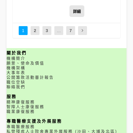
詳細
1
2
3
…
7
關於我們
機構簡介
願景、使命及價值
機構架構
大事年表
公開籌款活動審計報告
職位空缺
聯絡我們
服務
精神康復服務
智障人士康復服務
職業康復服務
專職醫療支援及外展服務
專職醫療服務
私營殘疾人士院舍專業外展服務 (沙田、大埔及北區)