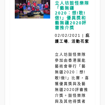
立人坊鼓怪樂隊
「藝無疆
2020：想!敢!
做!」優異獎和
藝無疆2020評
審推介獎
02/02/2021
|
庇
護工場
,
活動花絮
立人坊鼓怪樂隊
參加由香港展能
藝術會舉行「藝
無疆2020：想!
敢!做!」比賽，喜
獲優異獎與及藝
無疆2020評審推
介獎。鼓怪樂隊
與及其他得獎者